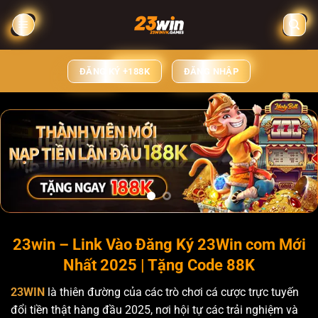
Chuyển
đến
nội
dung
ĐĂNG KÝ +188K
ĐĂNG NHẬP
23win – Link Vào Đăng Ký 23Win com Mới
Nhất 2025 | Tặng Code 88K
23WIN
là thiên đường của các trò chơi cá cược trực tuyến
đổi tiền thật hàng đầu 2025, nơi hội tự các trải nghiệm và