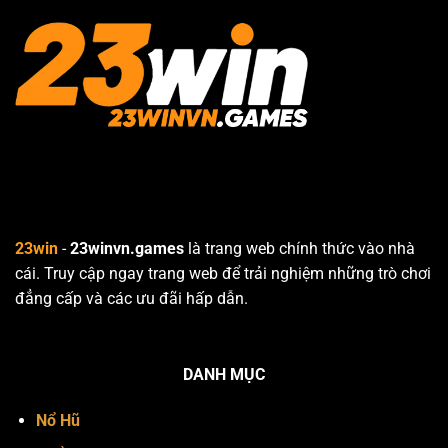
23win
-
23winvn.games
là trang web chính thức vào nhà
cái. Truy cập ngay trang web để trải nghiệm những trò chơi
đẳng cấp và các ưu đãi hấp dẫn.
DANH MỤC
Nổ Hũ