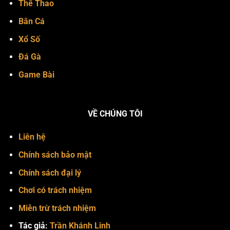
Thể Thao
Bắn Cá
Xổ Số
Đá Gà
Game Bài
VỀ CHÚNG TÔI
Liên hệ
Chính sách bảo mật
Chính sách đại lý
Chơi có trách nhiệm
Miễn trừ trách nhiệm
Tác giả:
Trần Khánh Linh