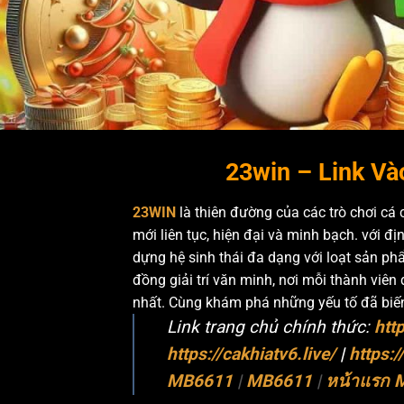
23win – Link Và
23WIN
là thiên đường của các trò chơi cá 
mới liên tục, hiện đại và minh bạch. với đ
dựng hệ sinh thái đa dạng với loạt sản ph
đồng giải trí văn minh, nơi mỗi thành viên
nhất. Cùng khám phá những yếu tố đã biến 
Link trang chủ chính thức:
htt
https://cakhiatv6.live/
|
https:/
MB6611
|
MB6611
|
หน้าแรก 