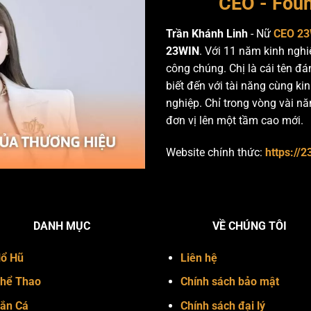
CEO - Foun
Trần Khánh Linh
- Nữ
CEO 2
23WIN
. Với 11 năm kinh nghi
công chúng. Chị là cái tên đ
biết đến với tài năng cùng k
nghiệp. Chỉ trong vòng vài nă
đơn vị lên một tầm cao mới.
Website chính thức:
https://
DANH MỤC
VỀ CHÚNG TÔI
ổ Hũ
Liên hệ
hể Thao
Chính sách bảo mật
ắn Cá
Chính sách đại lý