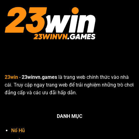
23win
-
23winvn.games
là trang web chính thức vào nhà
cái. Truy cập ngay trang web để trải nghiệm những trò chơi
đẳng cấp và các ưu đãi hấp dẫn.
DANH MỤC
Nổ Hũ