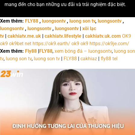
mang đến cho bạn những ưu đãi và trải nghiệm đặc biệt.
Xem thêm:
FLY88
,
luongsontv
,
luong son tv
,
luongsontv
,
luongsontv
,
luongsontv
,
luongsontv
|
xôi lạc
tv
|
cakhiatv.me.uk
|
cakhiatv.lifestyle
|
cakhiatv.uk.com
OK9
ok9
ok9bet net
https://ok9.earth/
ok9
ok9
https://ok9je.com/
Xem thêm:
Fly88
|
FLY88
,
xem bóng đá – luongsontv
,
luong son
tv
,
luong son tv
,
luong son tv
|
FLY88
|
cakhiaz
|
fly88 tel