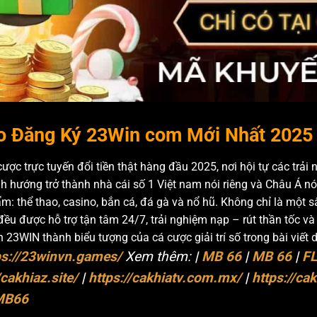
o Đăng Ký 23Win com Mới Nhất 2025
cược trực tuyến đổi tiền thật hàng đầu 2025, nơi hội tự các trả
ịnh hướng trở thành nhà cái số 1 Việt nam nói riêng và Châu Á n
ẩm: thể thao, casino, bắn cá, đá gà và nổ hũ. Không chỉ là một
 đều được hỗ trợ tận tâm 24/7, trải nghiệm nạp – rút thần tốc và
23WIN thành biểu tượng của cá cược giải trí số trong bài viết 
ps://23winvn.games/
Xem thêm:
|
MB 66
|
MB 66
|
FL
/cakhiaz.site/
|
https://cakhiatv.com.mx/
|
https://ca
MB66