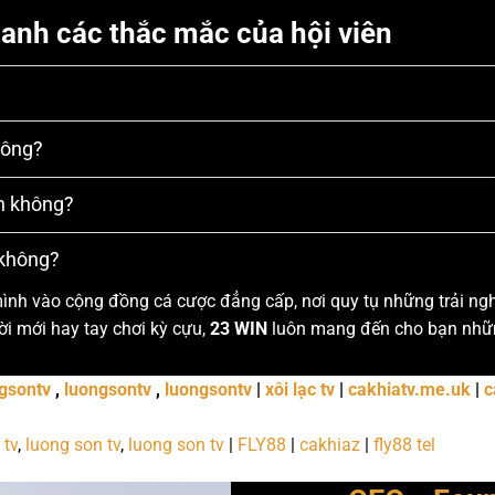
anh các thắc mắc của hội viên
hông?
àn không?
 không?
nh vào cộng đồng cá cược đẳng cấp, nơi quy tụ những trải nghiệ
i mới hay tay chơi kỳ cựu,
23 WIN
luôn mang đến cho bạn những
gsontv
,
luongsontv
,
luongsontv
|
xôi lạc tv
|
cakhiatv.me.uk
|
c
 tv
,
luong son tv
,
luong son tv
|
FLY88
|
cakhiaz
|
fly88 tel