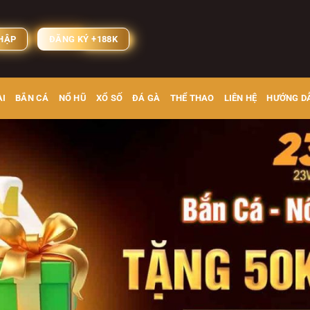
HẬP
ĐĂNG KÝ +188K
ÀI
BẮN CÁ
NỔ HŨ
XỔ SỐ
ĐÁ GÀ
THỂ THAO
LIÊN HỆ
HƯỚNG D