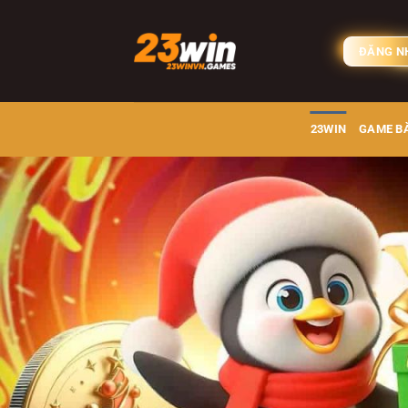
Chuyển
đến
ĐĂNG N
nội
dung
23WIN
GAME B