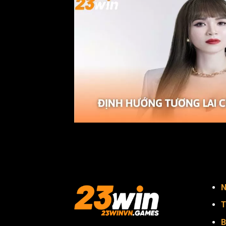
N
T
B