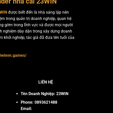
der nhà cái 23WIN
3WIN
được biết đến là nhà sáng lập nên
ệm trong quản trị doanh nghiệp, quan hệ
áng gờm trong lĩnh vực và được mọi người
inh nghiệm dày dặn trong xây dựng doanh
m khởi nghiệp, tác giả đã đưa tên tuổi của
23winvn.games/
LIÊN HỆ
Tên Doanh Nghiệp: 23WIN
Phone: 0893621488
Email: