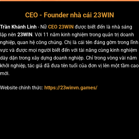
CEO - Founder nhà cái 23WIN
Trần Khánh Linh
- Nữ
CEO 23WIN
được biết đến là nhà sáng
lập nên
23WIN
. Với 11 năm kinh nghiệm trong quản trị doanh
nghiệp, quan hệ công chúng. Chị là cái tên đáng gờm trong lĩnh
vực và được mọi người biết đến với tài năng cùng kinh nghiệm
dày dặn trong xây dựng doanh nghiệp. Chỉ trong vòng vài năm
khởi nghiệp, tác giả đã đưa tên tuổi của đơn vị lên một tầm cao
mới.
Website chính thức:
https://23winvn.games/