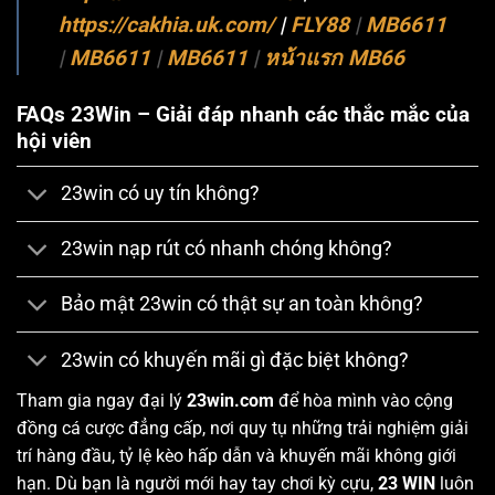
https://cakhia.uk.com/
|
FLY88
|
MB6611
|
MB6611
|
MB6611
|
หน้าแรก MB66
FAQs 23Win – Giải đáp nhanh các thắc mắc của
hội viên
23win có uy tín không?
23win nạp rút có nhanh chóng không?
Bảo mật 23win có thật sự an toàn không?
23win có khuyến mãi gì đặc biệt không?
Tham gia ngay đại lý
23win.com
để hòa mình vào cộng
đồng cá cược đẳng cấp, nơi quy tụ những trải nghiệm giải
trí hàng đầu, tỷ lệ kèo hấp dẫn và khuyến mãi không giới
hạn. Dù bạn là người mới hay tay chơi kỳ cựu,
23 WIN
luôn