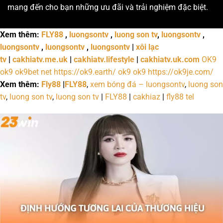
mang đến cho bạn những ưu đãi và trải nghiệm đặc biệt.
Xem thêm:
FLY88
,
luongsontv
,
luong son tv
,
luongsontv
,
luongsontv
,
luongsontv
,
luongsontv
|
xôi lạc
tv
|
cakhiatv.me.uk
|
cakhiatv.lifestyle
|
cakhiatv.uk.com
OK9
ok9
ok9bet net
https://ok9.earth/
ok9
ok9
https://ok9je.com/
Xem thêm:
Fly88
|
FLY88
,
xem bóng đá – luongsontv
,
luong son
tv
,
luong son tv
,
luong son tv
|
FLY88
|
cakhiaz
|
fly88 tel