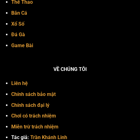
Thể Thao
Bắn Cá
Xổ Số
Đá Gà
Game Bài
VỀ CHÚNG TÔI
Liên hệ
Chính sách bảo mật
Chính sách đại lý
Chơi có trách nhiệm
Miễn trừ trách nhiệm
Tác giả:
Trần Khánh Linh