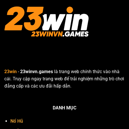
23win
-
23winvn.games
là trang web chính thức vào nhà
cái. Truy cập ngay trang web để trải nghiệm những trò chơi
đẳng cấp và các ưu đãi hấp dẫn.
DANH MỤC
Nổ Hũ