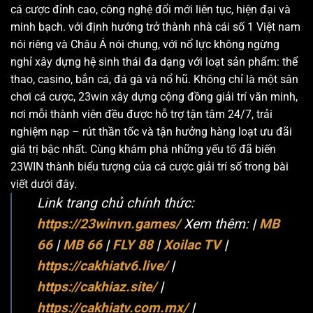
cá cược đỉnh cao, công nghệ đổi mới liên tục, hiện đại và
minh bạch. với định hướng trở thành nhà cái số 1 Việt nam
nói riêng và Châu Á nói chung, với nổ lực không ngừng
nghỉ xây dựng hệ sinh thái đa dạng với loạt sản phẩm: thể
thao, casino, bắn cá, đá gà và nổ hũ. Không chỉ là một sân
chơi cá cược, 23win xây dựng cộng đồng giải trí văn minh,
nơi mỗi thành viên đều được hỗ trợ tận tâm 24/7, trải
nghiệm nạp – rút thần tốc và tận hưởng hàng loạt ưu đãi
giá trị bậc nhất. Cùng khám phá những yếu tố đã biến
23WIN thành biểu tượng của cá cược giải trí số trong bài
viết dưới đây.
Link trang chủ chính thức:
https://23winvn.games/
Xem thêm:
|
MB
66
|
MB 66
|
FLY 88
|
Xoilac TV
|
https://cakhiatv6.live/
|
https://cakhiaz.site/
|
https://cakhiatv.com.mx/
|