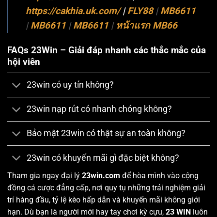
https://cakhia.uk.com/
|
FLY88
|
MB6611
|
MB6611
|
MB6611
|
หน้าแรก MB66
FAQs 23Win – Giải đáp nhanh các thắc mắc của
hội viên
23win có uy tín không?
23win nạp rút có nhanh chóng không?
Bảo mật 23win có thật sự an toàn không?
23win có khuyến mãi gì đặc biệt không?
Tham gia ngay đại lý
23win.com
để hòa mình vào cộng
đồng cá cược đẳng cấp, nơi quy tụ những trải nghiệm giải
trí hàng đầu, tỷ lệ kèo hấp dẫn và khuyến mãi không giới
hạn. Dù bạn là người mới hay tay chơi kỳ cựu,
23 WIN
luôn