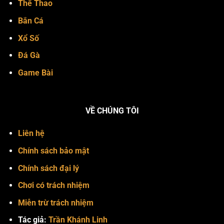
Thể Thao
Bắn Cá
Xổ Số
Đá Gà
Game Bài
VỀ CHÚNG TÔI
Liên hệ
Chính sách bảo mật
Chính sách đại lý
Chơi có trách nhiệm
Miễn trừ trách nhiệm
Tác giả:
Trần Khánh Linh