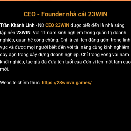
CEO - Founder nhà cái 23WIN
Trần Khánh Linh
- Nữ
CEO 23WIN
được biết đến là nhà sáng
lập nên
23WIN
. Với 11 năm kinh nghiệm trong quản trị doanh
nghiệp, quan hệ công chúng. Chị là cái tên đáng gờm trong lĩnh
vực và được mọi người biết đến với tài năng cùng kinh nghiệm
dày dặn trong xây dựng doanh nghiệp. Chỉ trong vòng vài năm
khởi nghiệp, tác giả đã đưa tên tuổi của đơn vị lên một tầm cao
mới.
Website chính thức:
https://23winvn.games/