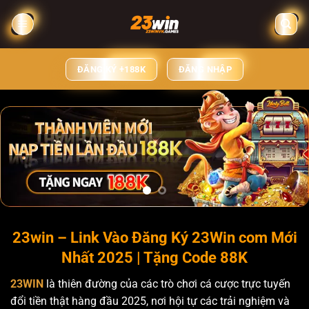
Chuyển
đến
nội
dung
ĐĂNG KÝ +188K
ĐĂNG NHẬP
23win – Link Vào Đăng Ký 23Win com Mới
Nhất 2025 | Tặng Code 88K
23WIN
là thiên đường của các trò chơi cá cược trực tuyến
đổi tiền thật hàng đầu 2025, nơi hội tự các trải nghiệm và