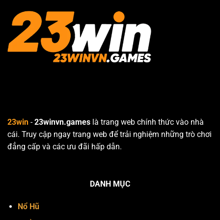
23win
-
23winvn.games
là trang web chính thức vào nhà
cái. Truy cập ngay trang web để trải nghiệm những trò chơi
đẳng cấp và các ưu đãi hấp dẫn.
DANH MỤC
Nổ Hũ