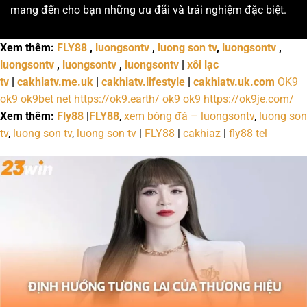
mang đến cho bạn những ưu đãi và trải nghiệm đặc biệt.
Xem thêm:
FLY88
,
luongsontv
,
luong son tv
,
luongsontv
,
luongsontv
,
luongsontv
,
luongsontv
|
xôi lạc
tv
|
cakhiatv.me.uk
|
cakhiatv.lifestyle
|
cakhiatv.uk.com
OK9
ok9
ok9bet net
https://ok9.earth/
ok9
ok9
https://ok9je.com/
Xem thêm:
Fly88
|
FLY88
,
xem bóng đá – luongsontv
,
luong son
tv
,
luong son tv
,
luong son tv
|
FLY88
|
cakhiaz
|
fly88 tel