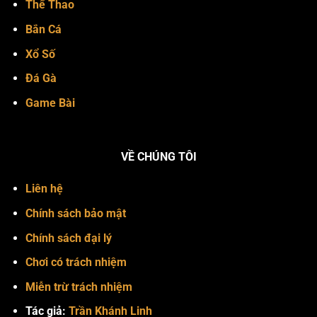
Thể Thao
Bắn Cá
Xổ Số
Đá Gà
Game Bài
VỀ CHÚNG TÔI
Liên hệ
Chính sách bảo mật
Chính sách đại lý
Chơi có trách nhiệm
Miễn trừ trách nhiệm
Tác giả:
Trần Khánh Linh