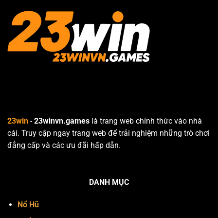
23win
-
23winvn.games
là trang web chính thức vào nhà
cái. Truy cập ngay trang web để trải nghiệm những trò chơi
đẳng cấp và các ưu đãi hấp dẫn.
DANH MỤC
Nổ Hũ