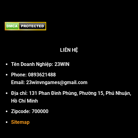
LIÊN HỆ
Tên Doanh Nghiệp: 23WIN
Phone: 0893621488
Email: 23winvngames@gmail.com
Địa chỉ: 131 Phan Đình Phùng, Phường 15, Phú Nhuận,
Hồ Chí Minh
Zipcode: 700000
Sitemap