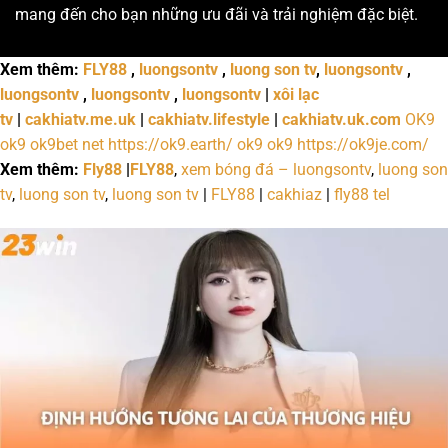
mang đến cho bạn những ưu đãi và trải nghiệm đặc biệt.
Xem thêm:
FLY88
,
luongsontv
,
luong son tv
,
luongsontv
,
luongsontv
,
luongsontv
,
luongsontv
|
xôi lạc
tv
|
cakhiatv.me.uk
|
cakhiatv.lifestyle
|
cakhiatv.uk.com
OK9
ok9
ok9bet net
https://ok9.earth/
ok9
ok9
https://ok9je.com/
Xem thêm:
Fly88
|
FLY88
,
xem bóng đá – luongsontv
,
luong son
tv
,
luong son tv
,
luong son tv
|
FLY88
|
cakhiaz
|
fly88 tel