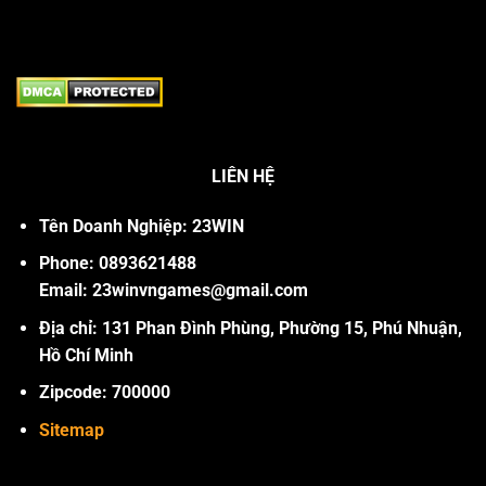
LIÊN HỆ
Tên Doanh Nghiệp: 23WIN
Phone: 0893621488
Email: 23winvngames@gmail.com
Địa chỉ: 131 Phan Đình Phùng, Phường 15, Phú Nhuận,
Hồ Chí Minh
Zipcode: 700000
Sitemap