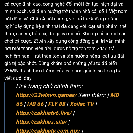
cá cược đỉnh cao, công nghệ đổi mới liên tục, hiện đại và
minh bạch. với định hướng trở thành nhà cái số 1 Việt nam
nói riêng và Châu Á nói chung, với nổ lực không ngừng
nghỉ xây dựng hệ sinh thái đa dạng với loạt sản phẩm: thể
thao, casino, bắn cá, đá gà và nổ hũ. Không chỉ là một sân
chơi cá cược, 23win xây dựng cộng đồng giải trí văn minh,
nơi mỗi thành viên đều được hỗ trợ tận tâm 24/7, trải
nghiệm nạp – rút thần tốc và tận hưởng hàng loạt ưu đãi
giá trị bậc nhất. Cùng khám phá những yếu tố đã biến
23WIN thành biểu tượng của cá cược giải trí số trong bài
viết dưới đây.
Link trang chủ chính thức:
https://23winvn.games/
Xem thêm:
|
MB
66
|
MB 66
|
FLY 88
|
Xoilac TV
|
https://cakhiatv6.live/
|
https://cakhiaz.site/
|
https://cakhiatv.com.mx/
|