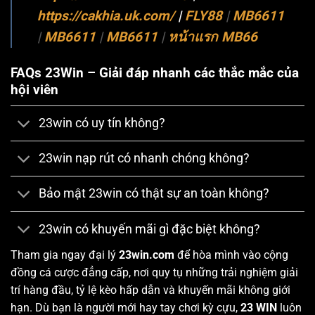
https://cakhia.uk.com/
|
FLY88
|
MB6611
|
MB6611
|
MB6611
|
หน้าแรก MB66
FAQs 23Win – Giải đáp nhanh các thắc mắc của
hội viên
23win có uy tín không?
23win nạp rút có nhanh chóng không?
Bảo mật 23win có thật sự an toàn không?
23win có khuyến mãi gì đặc biệt không?
Tham gia ngay đại lý
23win.com
để hòa mình vào cộng
đồng cá cược đẳng cấp, nơi quy tụ những trải nghiệm giải
trí hàng đầu, tỷ lệ kèo hấp dẫn và khuyến mãi không giới
hạn. Dù bạn là người mới hay tay chơi kỳ cựu,
23 WIN
luôn