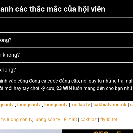
anh các thắc mắc của hội viên
hông?
àn không?
 không?
nh vào cộng đồng cá cược đẳng cấp, nơi quy tụ những trải nghiệ
i mới hay tay chơi kỳ cựu,
23 WIN
luôn mang đến cho bạn những
gsontv
,
luongsontv
,
luongsontv
|
xôi lạc tv
|
cakhiatv.me.uk
|
c
 tv
,
luong son tv
,
luong son tv
|
FLY88
|
cakhiaz
|
fly88 tel