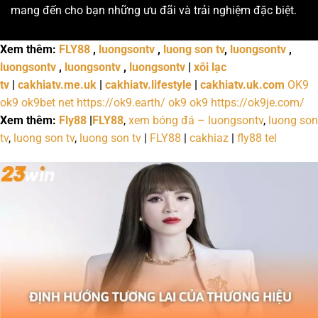
mang đến cho bạn những ưu đãi và trải nghiệm đặc biệt.
Xem thêm:
FLY88
,
luongsontv
,
luong son tv
,
luongsontv
,
luongsontv
,
luongsontv
,
luongsontv
|
xôi lạc
tv
|
cakhiatv.me.uk
|
cakhiatv.lifestyle
|
cakhiatv.uk.com
OK9
ok9
ok9bet net
https://ok9.earth/
ok9
ok9
https://ok9je.com/
Xem thêm:
Fly88
|
FLY88
,
xem bóng đá – luongsontv
,
luong son
tv
,
luong son tv
,
luong son tv
|
FLY88
|
cakhiaz
|
fly88 tel