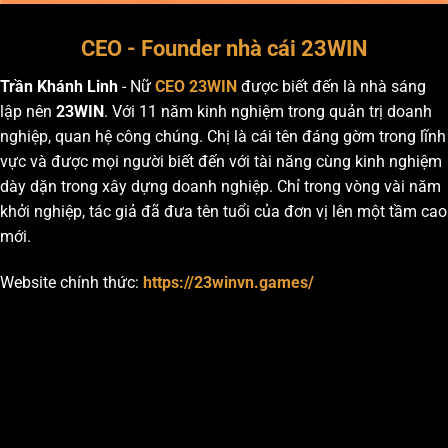
CEO - Founder nhà cái 23WIN
Trần Khánh Linh
- Nữ
CEO 23WIN
được biết đến là nhà sáng
lập nên
23WIN
. Với 11 năm kinh nghiệm trong quản trị doanh
nghiệp, quan hệ công chúng. Chị là cái tên đáng gờm trong lĩnh
vực và được mọi người biết đến với tài năng cùng kinh nghiệm
dày dặn trong xây dựng doanh nghiệp. Chỉ trong vòng vài năm
khởi nghiệp, tác giả đã đưa tên tuổi của đơn vị lên một tầm cao
mới.
Website chính thức:
https://23winvn.games/