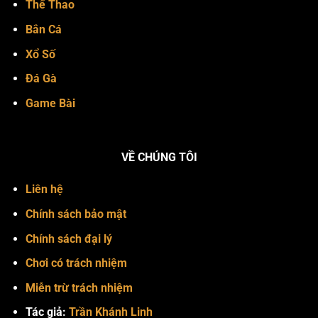
Thể Thao
Bắn Cá
Xổ Số
Đá Gà
Game Bài
VỀ CHÚNG TÔI
Liên hệ
Chính sách bảo mật
Chính sách đại lý
Chơi có trách nhiệm
Miễn trừ trách nhiệm
Tác giả:
Trần Khánh Linh