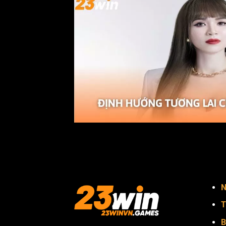
N
T
B