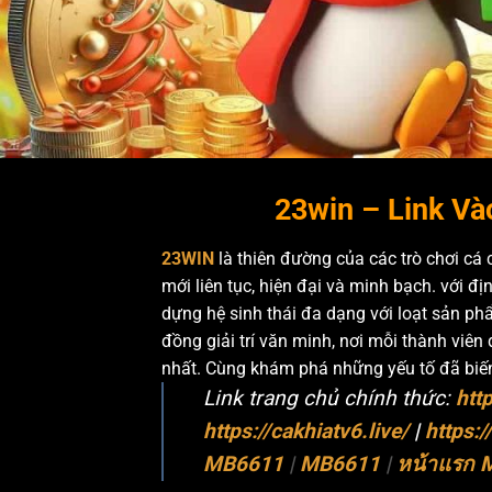
23win – Link Và
23WIN
là thiên đường của các trò chơi cá 
mới liên tục, hiện đại và minh bạch. với đ
dựng hệ sinh thái đa dạng với loạt sản ph
đồng giải trí văn minh, nơi mỗi thành viên
nhất. Cùng khám phá những yếu tố đã biến 
Link trang chủ chính thức:
htt
https://cakhiatv6.live/
|
https:/
MB6611
|
MB6611
|
หน้าแรก 