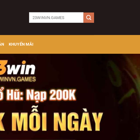
ẪN
KHUYẾN MÃI