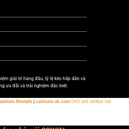
m giải trí hàng đầu, tỷ lệ kèo hấp dẫn và
 ưu đãi và trải nghiệm đặc biệt.
akhiatv.lifestyle
|
cakhiatv.uk.com
OK9
ok9
ok9bet net