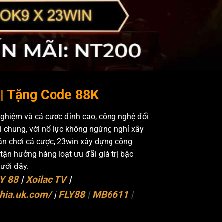
 | Tặng Code 88K
i nghiệm và cá cược đỉnh cao, công nghệ đổi
ói chung, với nổ lực không ngừng nghỉ xây
 sân chơi cá cược, 23win xây dựng cộng
 tận hưởng hàng loạt ưu đãi giá trị bậc
dưới đây.
Y 88
|
Xoilac TV
|
khia.uk.com/
|
FLY88
|
MB6611
|