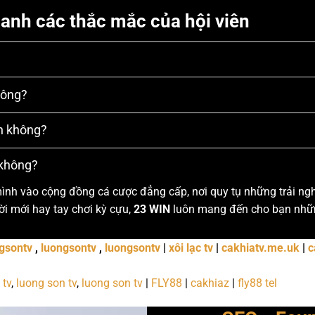
anh các thắc mắc của hội viên
hông?
àn không?
 không?
nh vào cộng đồng cá cược đẳng cấp, nơi quy tụ những trải nghiệ
i mới hay tay chơi kỳ cựu,
23 WIN
luôn mang đến cho bạn những
gsontv
,
luongsontv
,
luongsontv
|
xôi lạc tv
|
cakhiatv.me.uk
|
c
 tv
,
luong son tv
,
luong son tv
|
FLY88
|
cakhiaz
|
fly88 tel