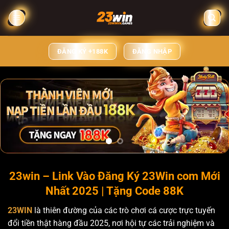
Chuyển
đến
nội
dung
ĐĂNG KÝ +188K
ĐĂNG NHẬP
23win – Link Vào Đăng Ký 23Win com Mới
Nhất 2025 | Tặng Code 88K
23WIN
là thiên đường của các trò chơi cá cược trực tuyến
đổi tiền thật hàng đầu 2025, nơi hội tự các trải nghiệm và