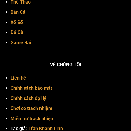
Thể Thao
Bắn Cá
Xổ Số
Đá Gà
Game Bài
VỀ CHÚNG TÔI
Liên hệ
Chính sách bảo mật
Chính sách đại lý
Chơi có trách nhiệm
Miễn trừ trách nhiệm
Tác giả:
Trần Khánh Linh