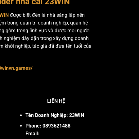
der nhà cái 23WIN
3WIN
được biết đến là nhà sáng lập nên
ệm trong quản trị doanh nghiệp, quan hệ
áng gờm trong lĩnh vực và được mọi người
inh nghiệm dày dặn trong xây dựng doanh
m khởi nghiệp, tác giả đã đưa tên tuổi của
23winvn.games/
LIÊN HỆ
Tên Doanh Nghiệp: 23WIN
Phone: 0893621488
Email: