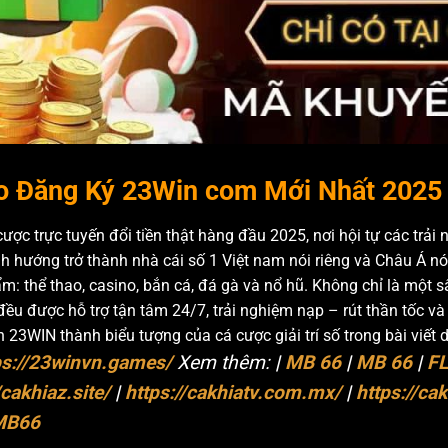
o Đăng Ký 23Win com Mới Nhất 2025
cược trực tuyến đổi tiền thật hàng đầu 2025, nơi hội tự các trả
ịnh hướng trở thành nhà cái số 1 Việt nam nói riêng và Châu Á n
ẩm: thể thao, casino, bắn cá, đá gà và nổ hũ. Không chỉ là một
 đều được hỗ trợ tận tâm 24/7, trải nghiệm nạp – rút thần tốc và
23WIN thành biểu tượng của cá cược giải trí số trong bài viết 
ps://23winvn.games/
Xem thêm:
|
MB 66
|
MB 66
|
FL
/cakhiaz.site/
|
https://cakhiatv.com.mx/
|
https://ca
MB66