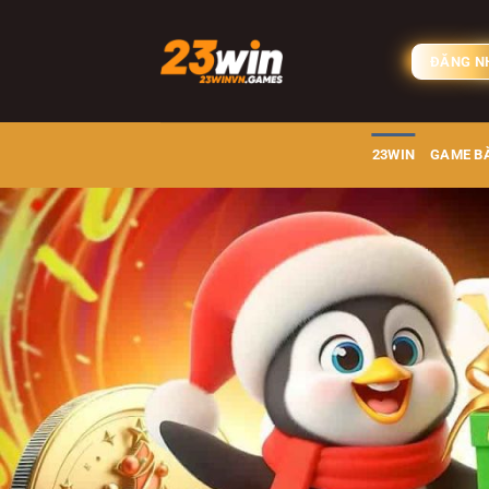
Chuyển
đến
ĐĂNG N
nội
dung
23WIN
GAME B