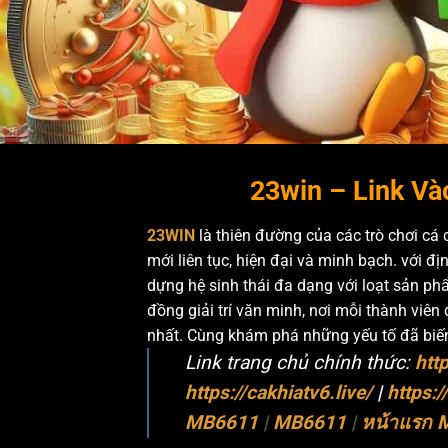
23win – Link Và
23WIN
là thiên đường của các trò chơi cá 
mới liên tục, hiện đại và minh bạch. với đ
dựng hệ sinh thái đa dạng với loạt sản ph
đồng giải trí văn minh, nơi mỗi thành viên
nhất. Cùng khám phá những yếu tố đã biến 
Link trang chủ chính thức:
htt
https://cakhiatv6.live/
|
https:/
MB6611
|
MB6611
|
หน้าแรก 