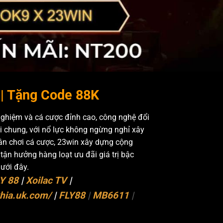
 | Tặng Code 88K
i nghiệm và cá cược đỉnh cao, công nghệ đổi
ói chung, với nổ lực không ngừng nghỉ xây
 sân chơi cá cược, 23win xây dựng cộng
 tận hưởng hàng loạt ưu đãi giá trị bậc
dưới đây.
Y 88
|
Xoilac TV
|
khia.uk.com/
|
FLY88
|
MB6611
|