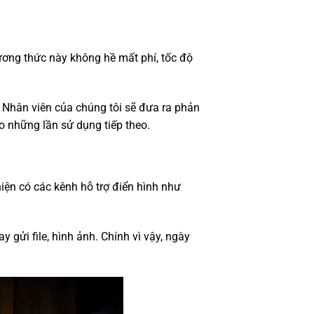
hương thức này không hề mất phí, tốc độ
. Nhân viên của chúng tôi sẽ đưa ra phản
o những lần sử dụng tiếp theo.
ện có các kênh hỗ trợ điển hình như
 gửi file, hình ảnh. Chính vì vậy, ngày