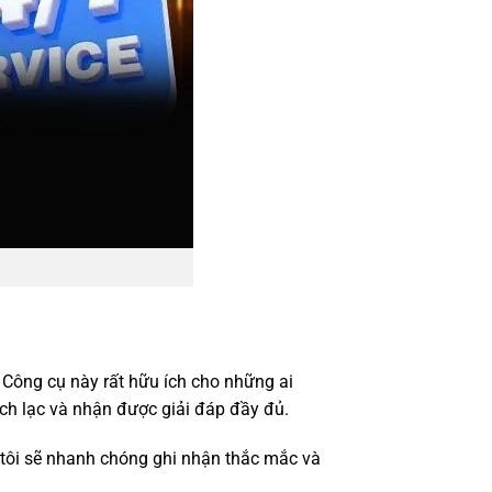
 Công cụ này rất hữu ích cho những ai
ch lạc và nhận được giải đáp đầy đủ.
g tôi sẽ nhanh chóng ghi nhận thắc mắc và