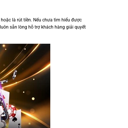
hoặc là rút tiền. Nếu chưa tìm hiểu được
luôn sẵn lòng hỗ trợ khách hàng giải quyết