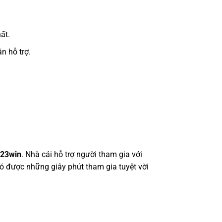
ất.
n hỗ trợ.
23win
. Nhà cái hỗ trợ người tham gia với
có được những giây phút tham gia tuyệt vời