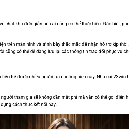
live chat khá đơn giản nên ai cũng có thể thực hiện. Đặc biệt, p
ện trên màn hình và trình bày thắc mắc để nhận hỗ trợ kịp thời
 cũng có thể dễ dàng lưu lại các thông tin trao đổi phục vụ ch
nh
liên hệ
được nhiều người ưa chuộng hiện nay. Nhà cái 23win hi
, người tham gia sẽ không cần mất phí mà vẫn có thể gọi điện hay
 dụng cách thức kết nối này.