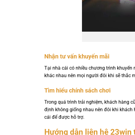
Nhận tư vấn khuyến mãi
Tại nhà cái có nhiều chương trình khuyến 
khác nhau nên mọi người đôi khi sẽ thắc m
Tìm hiểu chính sách chơi
Trong quá trình trải nghiệm, khách hàng c
định không giống nhau nên đôi khi khách h
cái để được hỗ trợ.
Hướng dẫn liên hệ 23win