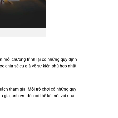
ên mỗi chương trình lại có những quy định
c chia sẻ cụ già về sự kiện phù hợp nhất.
 sách tham gia. Mỗi trò chơi có những quy
 gia, anh em đều có thể kết nối với nhà