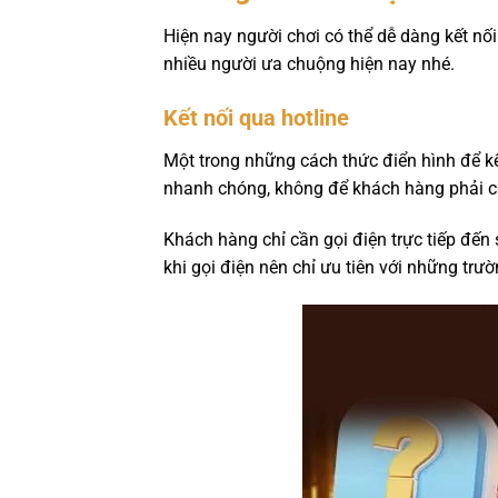
Hiện nay người chơi có thể dễ dàng kết nối
nhiều người ưa chuộng hiện nay nhé.
Kết nối qua hotline
Một trong những cách thức điển hình để kế
nhanh chóng, không để khách hàng phải ch
Khách hàng chỉ cần gọi điện trực tiếp đến
khi gọi điện nên chỉ ưu tiên với những trư