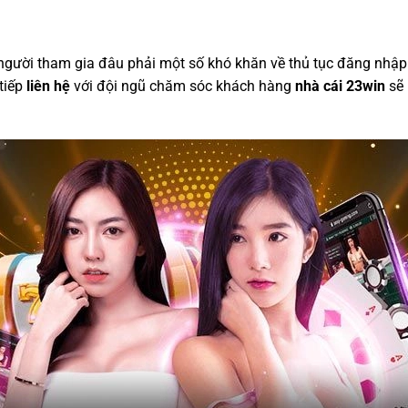
i người tham gia đâu phải một số khó khăn về thủ tục đăng nhập 
 tiếp
liên hệ
với đội ngũ chăm sóc khách hàng
nhà cái 23win
sẽ 