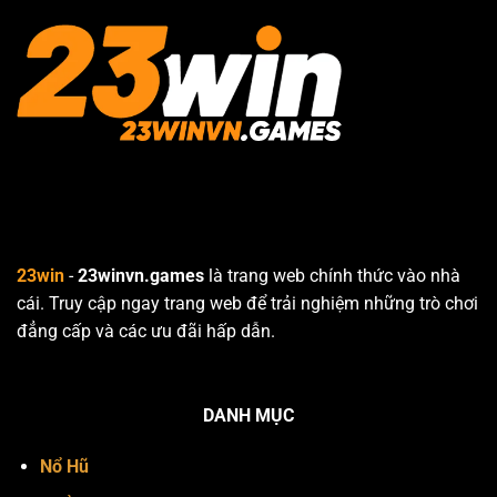
23win
-
23winvn.games
là trang web chính thức vào nhà
cái. Truy cập ngay trang web để trải nghiệm những trò chơi
đẳng cấp và các ưu đãi hấp dẫn.
DANH MỤC
Nổ Hũ