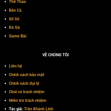
Thể Thao
Bắn Cá
Xổ Số
Đá Gà
Game Bài
VỀ CHÚNG TÔI
Liên hệ
Chính sách bảo mật
Chính sách đại lý
Chơi có trách nhiệm
Miễn trừ trách nhiệm
Tác giả:
Trần Khánh Linh