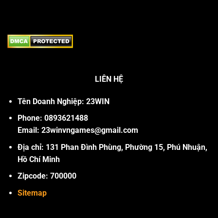
LIÊN HỆ
Tên Doanh Nghiệp: 23WIN
Phone: 0893621488
Email: 23winvngames@gmail.com
Địa chỉ: 131 Phan Đình Phùng, Phường 15, Phú Nhuận,
Hồ Chí Minh
Zipcode: 700000
Sitemap