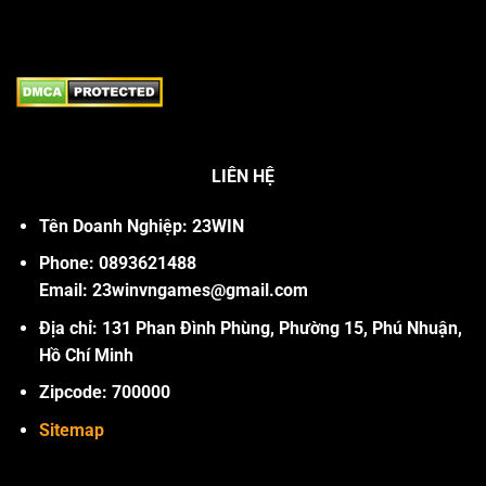
LIÊN HỆ
Tên Doanh Nghiệp: 23WIN
Phone: 0893621488
Email: 23winvngames@gmail.com
Địa chỉ: 131 Phan Đình Phùng, Phường 15, Phú Nhuận,
Hồ Chí Minh
Zipcode: 700000
Sitemap