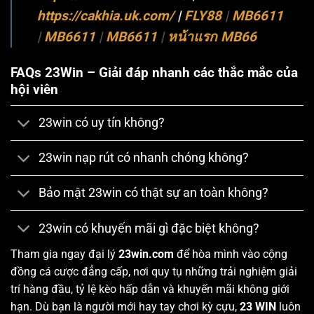
https://cakhia.uk.com/
|
FLY88
|
MB6611
|
MB6611
|
MB6611
|
หน้าแรก MB66
FAQs 23Win – Giải đáp nhanh các thắc mắc của
hội viên
23win có uy tín không?
23win nạp rút có nhanh chóng không?
Bảo mật 23win có thật sự an toàn không?
23win có khuyến mãi gì đặc biệt không?
Tham gia ngay đại lý
23win.com
để hòa mình vào cộng
đồng cá cược đẳng cấp, nơi quy tụ những trải nghiệm giải
trí hàng đầu, tỷ lệ kèo hấp dẫn và khuyến mãi không giới
hạn. Dù bạn là người mới hay tay chơi kỳ cựu,
23 WIN
luôn