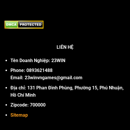
LIÊN HỆ
Tên Doanh Nghiệp: 23WIN
Phone: 0893621488
Email: 23winvngames@gmail.com
Địa chỉ: 131 Phan Đình Phùng, Phường 15, Phú Nhuận,
Hồ Chí Minh
Zipcode: 700000
Sitemap