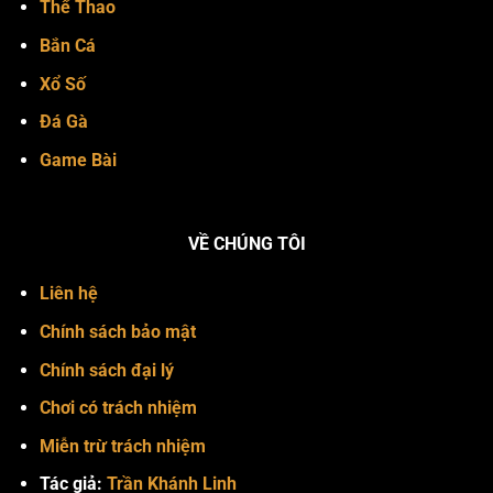
Thể Thao
Bắn Cá
Xổ Số
Đá Gà
Game Bài
VỀ CHÚNG TÔI
Liên hệ
Chính sách bảo mật
Chính sách đại lý
Chơi có trách nhiệm
Miễn trừ trách nhiệm
Tác giả:
Trần Khánh Linh