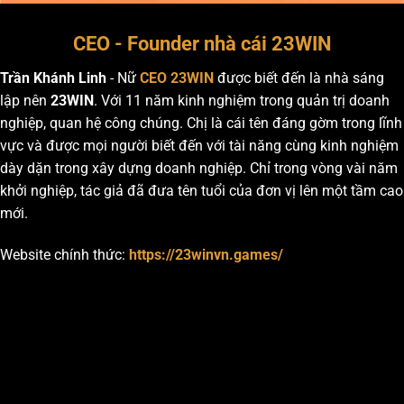
CEO - Founder nhà cái 23WIN
Trần Khánh Linh
- Nữ
CEO 23WIN
được biết đến là nhà sáng
lập nên
23WIN
. Với 11 năm kinh nghiệm trong quản trị doanh
nghiệp, quan hệ công chúng. Chị là cái tên đáng gờm trong lĩnh
vực và được mọi người biết đến với tài năng cùng kinh nghiệm
dày dặn trong xây dựng doanh nghiệp. Chỉ trong vòng vài năm
khởi nghiệp, tác giả đã đưa tên tuổi của đơn vị lên một tầm cao
mới.
Website chính thức:
https://23winvn.games/