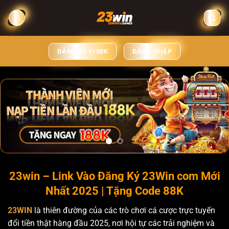
Chuyển
đến
nội
dung
ĐĂNG KÝ +188K
ĐĂNG NHẬP
23win – Link Vào Đăng Ký 23Win com Mới
Nhất 2025 | Tặng Code 88K
23WIN
là thiên đường của các trò chơi cá cược trực tuyến
đổi tiền thật hàng đầu 2025, nơi hội tự các trải nghiệm và