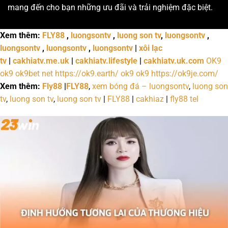
mang đến cho bạn những ưu đãi và trải nghiệm đặc biệt.
Xem thêm:
FLY88
,
luongsontv
,
luong son tv
,
luongsontv
,
luongsontv
,
luongsontv
,
luongsontv
|
xôi lạc
tv
|
cakhiatv.me.uk
|
cakhiatv.lifestyle
|
cakhiatv.uk.com
OK9
ok9
ok9bet net
https://ok9.earth/
ok9
ok9
https://ok9je.com/
Xem thêm:
Fly88
|
FLY88
,
xem bóng đá – luongsontv
,
luong son
tv
,
luong son tv
,
luong son tv
|
FLY88
|
cakhiaz
|
fly88 tel