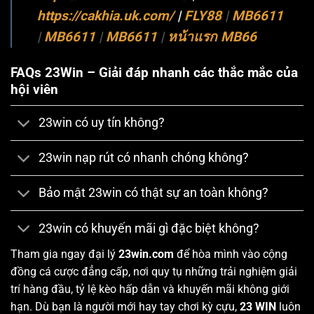
https://cakhia.uk.com/
|
FLY88
|
MB6611
|
MB6611
|
MB6611
|
หน้าแรก MB66
FAQs 23Win – Giải đáp nhanh các thắc mắc của
hội viên
23win có uy tín không?
23win nạp rút có nhanh chóng không?
Bảo mật 23win có thật sự an toàn không?
23win có khuyến mãi gì đặc biệt không?
Tham gia ngay đại lý
23win.com
để hòa mình vào cộng
đồng cá cược đẳng cấp, nơi quy tụ những trải nghiệm giải
trí hàng đầu, tỷ lệ kèo hấp dẫn và khuyến mãi không giới
hạn. Dù bạn là người mới hay tay chơi kỳ cựu,
23 WIN
luôn