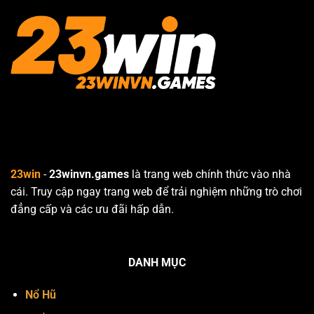
23win
-
23winvn.games
là trang web chính thức vào nhà
cái. Truy cập ngay trang web để trải nghiệm những trò chơi
đẳng cấp và các ưu đãi hấp dẫn.
DANH MỤC
Nổ Hũ