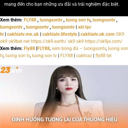
mang đến cho bạn những ưu đãi và trải nghiệm đặc biệt.
Xem thêm:
FLY88
,
luongsontv
,
luong son tv
,
luongsontv
,
luongsontv
,
luongsontv
,
luongsontv
|
xôi lạc
tv
|
cakhiatv.me.uk
|
cakhiatv.lifestyle
|
cakhiatv.uk.com
OK9
ok9
ok9bet net
https://ok9.earth/
ok9
ok9
https://ok9je.com/
Xem thêm:
Fly88
|
FLY88
,
xem bóng đá – luongsontv
,
luong son
tv
,
luong son tv
,
luong son tv
|
FLY88
|
cakhiaz
|
fly88 tel