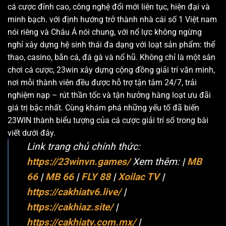
cá cược đỉnh cao, công nghệ đổi mới liên tục, hiện đại và
minh bạch. với định hướng trở thành nhà cái số 1 Việt nam
nói riêng và Châu Á nói chung, với nổ lực không ngừng
nghỉ xây dựng hệ sinh thái đa dạng với loạt sản phẩm: thể
thao, casino, bắn cá, đá gà và nổ hũ. Không chỉ là một sân
chơi cá cược, 23win xây dựng cộng đồng giải trí văn minh,
nơi mỗi thành viên đều được hỗ trợ tận tâm 24/7, trải
nghiệm nạp – rút thần tốc và tận hưởng hàng loạt ưu đãi
giá trị bậc nhất. Cùng khám phá những yếu tố đã biến
23WIN thành biểu tượng của cá cược giải trí số trong bài
viết dưới đây.
Link trang chủ chính thức:
https://23winvn.games/
Xem thêm:
|
MB
66
|
MB 66
|
FLY 88
|
Xoilac TV
|
https://cakhiatv6.live/
|
https://cakhiaz.site/
|
https://cakhiatv.com.mx/
|