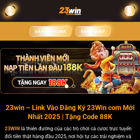
Chuyển
đến
nội
dung
ĐĂNG KÝ +188K
ĐĂNG NHẬP
23win – Link Vào Đăng Ký 23Win com Mới
Nhất 2025 | Tặng Code 88K
23WIN
là thiên đường của các trò chơi cá cược trực tuyến
đổi tiền thật hàng đầu 2025, nơi hội tự các trải nghiệm và