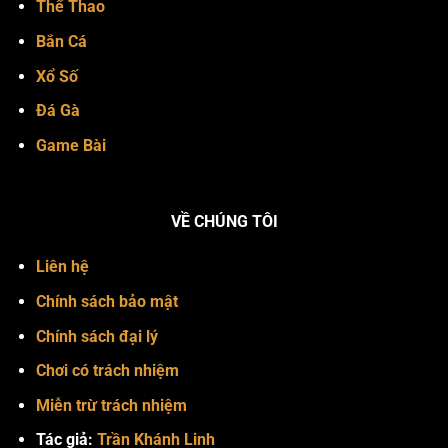
Thể Thao
Bắn Cá
Xổ Số
Đá Gà
Game Bài
VỀ CHÚNG TÔI
Liên hệ
Chính sách bảo mật
Chính sách đại lý
Chơi có trách nhiệm
Miễn trừ trách nhiệm
Tác giả:
Trần Khánh Linh