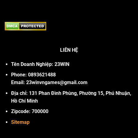
LIÊN HỆ
Tên Doanh Nghiệp: 23WIN
Phone: 0893621488
Email: 23winvngames@gmail.com
Địa chỉ: 131 Phan Đình Phùng, Phường 15, Phú Nhuận,
Hồ Chí Minh
Zipcode: 700000
Sitemap