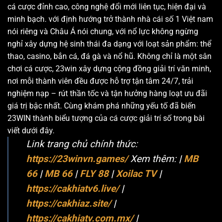
cá cược đỉnh cao, công nghệ đổi mới liên tục, hiện đại và
minh bạch. với định hướng trở thành nhà cái số 1 Việt nam
nói riêng và Châu Á nói chung, với nổ lực không ngừng
nghỉ xây dựng hệ sinh thái đa dạng với loạt sản phẩm: thể
thao, casino, bắn cá, đá gà và nổ hũ. Không chỉ là một sân
chơi cá cược, 23win xây dựng cộng đồng giải trí văn minh,
nơi mỗi thành viên đều được hỗ trợ tận tâm 24/7, trải
nghiệm nạp – rút thần tốc và tận hưởng hàng loạt ưu đãi
giá trị bậc nhất. Cùng khám phá những yếu tố đã biến
23WIN thành biểu tượng của cá cược giải trí số trong bài
viết dưới đây.
Link trang chủ chính thức:
https://23winvn.games/
Xem thêm:
|
MB
66
|
MB 66
|
FLY 88
|
Xoilac TV
|
https://cakhiatv6.live/
|
https://cakhiaz.site/
|
https://cakhiatv.com.mx/
|