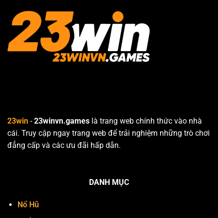
23win
-
23winvn.games
là trang web chính thức vào nhà
cái. Truy cập ngay trang web để trải nghiệm những trò chơi
đẳng cấp và các ưu đãi hấp dẫn.
DANH MỤC
Nổ Hũ