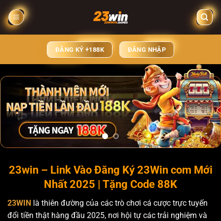
Chuyển
đến
nội
dung
ĐĂNG KÝ +188K
ĐĂNG NHẬP
23win – Link Vào Đăng Ký 23Win com Mới
Nhất 2025 | Tặng Code 88K
23WIN
là thiên đường của các trò chơi cá cược trực tuyến
đổi tiền thật hàng đầu 2025, nơi hội tự các trải nghiệm và