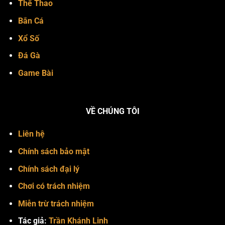
Thể Thao
Bắn Cá
Xổ Số
Đá Gà
Game Bài
VỀ CHÚNG TÔI
Liên hệ
Chính sách bảo mật
Chính sách đại lý
Chơi có trách nhiệm
Miễn trừ trách nhiệm
Tác giả:
Trần Khánh Linh