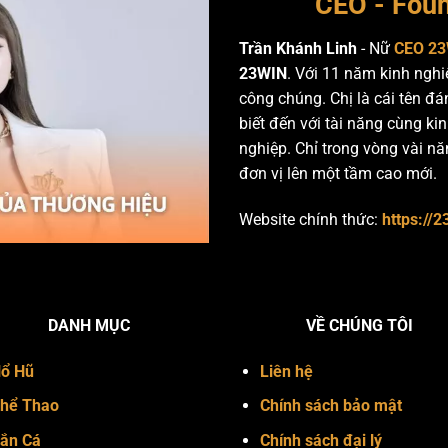
CEO - Foun
Trần Khánh Linh
- Nữ
CEO 2
23WIN
. Với 11 năm kinh nghi
công chúng. Chị là cái tên đ
biết đến với tài năng cùng k
nghiệp. Chỉ trong vòng vài nă
đơn vị lên một tầm cao mới.
Website chính thức:
https://
DANH MỤC
VỀ CHÚNG TÔI
ổ Hũ
Liên hệ
hể Thao
Chính sách bảo mật
ắn Cá
Chính sách đại lý