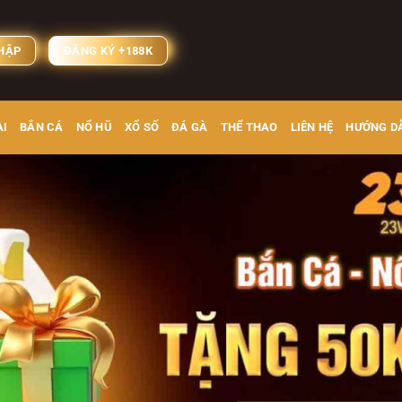
HẬP
ĐĂNG KÝ +188K
ÀI
BẮN CÁ
NỔ HŨ
XỔ SỐ
ĐÁ GÀ
THỂ THAO
LIÊN HỆ
HƯỚNG D