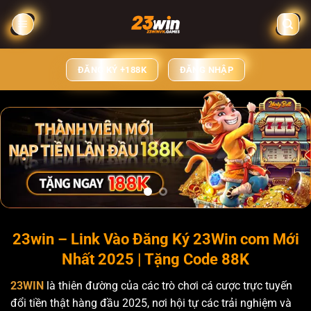
Chuyển
đến
nội
dung
ĐĂNG KÝ +188K
ĐĂNG NHẬP
23win – Link Vào Đăng Ký 23Win com Mới
Nhất 2025 | Tặng Code 88K
23WIN
là thiên đường của các trò chơi cá cược trực tuyến
đổi tiền thật hàng đầu 2025, nơi hội tự các trải nghiệm và