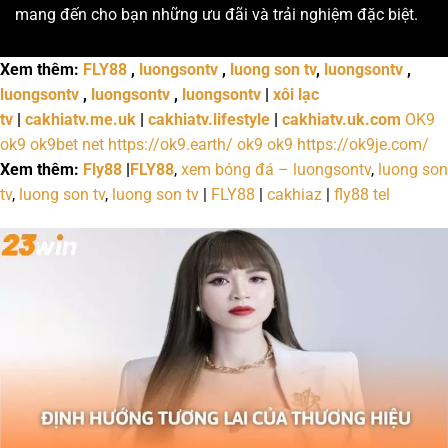
mang đến cho bạn những ưu đãi và trải nghiệm đặc biệt.
Xem thêm:
FLY88
,
luongsontv
,
luong son tv
,
luongsontv
,
luongsontv
,
luongsontv
,
luongsontv
|
xôi lạc
tv
|
cakhiatv.me.uk
|
cakhiatv.lifestyle
|
cakhiatv.uk.com
OK9
ok9
ok9bet net
https://ok9.earth/
ok9
ok9
https://ok9je.com/
Xem thêm:
Fly88
|
FLY88
,
xem bóng đá – luongsontv
,
luong son
tv
,
luong son tv
,
luong son tv
|
FLY88
|
cakhiaz
|
fly88 tel