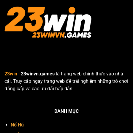
23win
-
23winvn.games
là trang web chính thức vào nhà
cái. Truy cập ngay trang web để trải nghiệm những trò chơi
đẳng cấp và các ưu đãi hấp dẫn.
DANH MỤC
Nổ Hũ