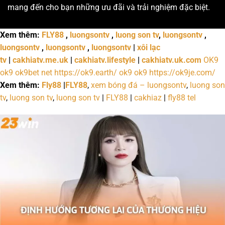
mang đến cho bạn những ưu đãi và trải nghiệm đặc biệt.
Xem thêm:
FLY88
,
luongsontv
,
luong son tv
,
luongsontv
,
luongsontv
,
luongsontv
,
luongsontv
|
xôi lạc
tv
|
cakhiatv.me.uk
|
cakhiatv.lifestyle
|
cakhiatv.uk.com
OK9
ok9
ok9bet net
https://ok9.earth/
ok9
ok9
https://ok9je.com/
Xem thêm:
Fly88
|
FLY88
,
xem bóng đá – luongsontv
,
luong son
tv
,
luong son tv
,
luong son tv
|
FLY88
|
cakhiaz
|
fly88 tel