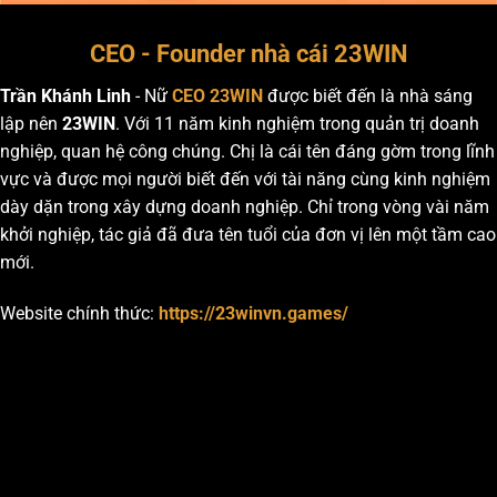
CEO - Founder nhà cái 23WIN
Trần Khánh Linh
- Nữ
CEO 23WIN
được biết đến là nhà sáng
lập nên
23WIN
. Với 11 năm kinh nghiệm trong quản trị doanh
nghiệp, quan hệ công chúng. Chị là cái tên đáng gờm trong lĩnh
vực và được mọi người biết đến với tài năng cùng kinh nghiệm
dày dặn trong xây dựng doanh nghiệp. Chỉ trong vòng vài năm
khởi nghiệp, tác giả đã đưa tên tuổi của đơn vị lên một tầm cao
mới.
Website chính thức:
https://23winvn.games/