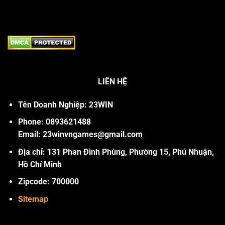
LIÊN HỆ
Tên Doanh Nghiệp: 23WIN
Phone: 0893621488
Email: 23winvngames@gmail.com
Địa chỉ: 131 Phan Đình Phùng, Phường 15, Phú Nhuận,
Hồ Chí Minh
Zipcode: 700000
Sitemap