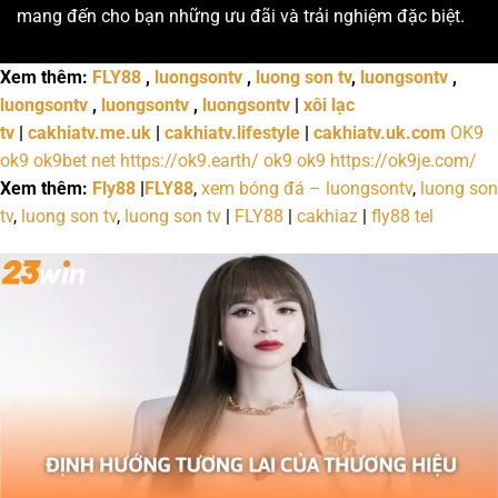
mang đến cho bạn những ưu đãi và trải nghiệm đặc biệt.
Xem thêm:
FLY88
,
luongsontv
,
luong son tv
,
luongsontv
,
luongsontv
,
luongsontv
,
luongsontv
|
xôi lạc
tv
|
cakhiatv.me.uk
|
cakhiatv.lifestyle
|
cakhiatv.uk.com
OK9
ok9
ok9bet net
https://ok9.earth/
ok9
ok9
https://ok9je.com/
Xem thêm:
Fly88
|
FLY88
,
xem bóng đá – luongsontv
,
luong son
tv
,
luong son tv
,
luong son tv
|
FLY88
|
cakhiaz
|
fly88 tel