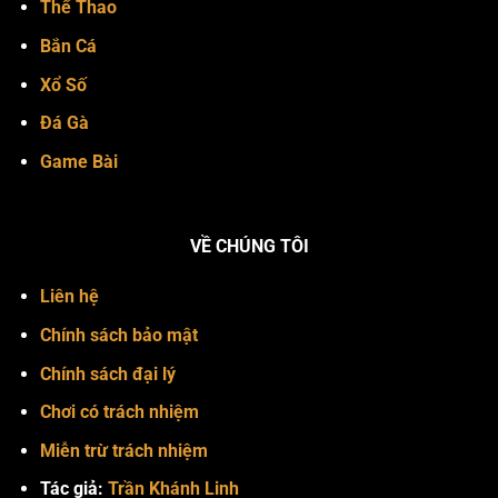
Thể Thao
Bắn Cá
Xổ Số
Đá Gà
Game Bài
VỀ CHÚNG TÔI
Liên hệ
Chính sách bảo mật
Chính sách đại lý
Chơi có trách nhiệm
Miễn trừ trách nhiệm
Tác giả:
Trần Khánh Linh