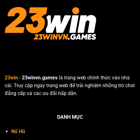
23win
-
23winvn.games
là trang web chính thức vào nhà
cái. Truy cập ngay trang web để trải nghiệm những trò chơi
đẳng cấp và các ưu đãi hấp dẫn.
DANH MỤC
Nổ Hũ