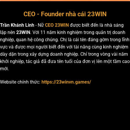
CEO - Founder nhà cái 23WIN
Trần Khánh Linh
- Nữ
CEO 23WIN
được biết đến là nhà sáng
lập nên
23WIN
. Với 11 năm kinh nghiệm trong quản trị doanh
nghiệp, quan hệ công chúng. Chị là cái tên đáng gờm trong lĩnh
vực và được mọi người biết đến với tài năng cùng kinh nghiệm
dày dặn trong xây dựng doanh nghiệp. Chỉ trong vòng vài năm
khởi nghiệp, tác giả đã đưa tên tuổi của đơn vị lên một tầm cao
mới.
Website chính thức:
https://23winvn.games/