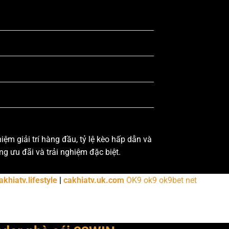
m giải trí hàng đầu, tỷ lệ kèo hấp dẫn và
 ưu đãi và trải nghiệm đặc biệt.
akhiatv.lifestyle
|
cakhiatv.uk.com
OK9
ok9
ok9bet net