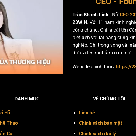
CEO - Foun
Trần Khánh Linh
- Nữ
CEO 2
23WIN
. Với 11 năm kinh nghi
công chúng. Chị là cái tên đ
biết đến với tài năng cùng k
nghiệp. Chỉ trong vòng vài nă
đơn vị lên một tầm cao mới.
Website chính thức:
https://
DANH MỤC
VỀ CHÚNG TÔI
ổ Hũ
Liên hệ
hể Thao
Chính sách bảo mật
ắn Cá
Chính sách đại lý