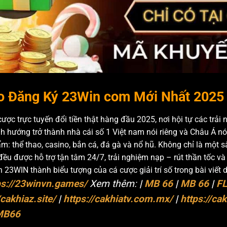
o Đăng Ký 23Win com Mới Nhất 2025
cược trực tuyến đổi tiền thật hàng đầu 2025, nơi hội tự các trả
ịnh hướng trở thành nhà cái số 1 Việt nam nói riêng và Châu Á n
ẩm: thể thao, casino, bắn cá, đá gà và nổ hũ. Không chỉ là một
 đều được hỗ trợ tận tâm 24/7, trải nghiệm nạp – rút thần tốc và
23WIN thành biểu tượng của cá cược giải trí số trong bài viết 
ps://23winvn.games/
Xem thêm:
|
MB 66
|
MB 66
|
FL
/cakhiaz.site/
|
https://cakhiatv.com.mx/
|
https://ca
MB66