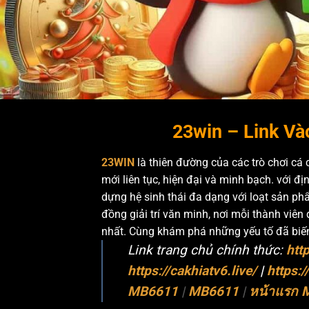
23win – Link Và
23WIN
là thiên đường của các trò chơi cá 
mới liên tục, hiện đại và minh bạch. với đ
dựng hệ sinh thái đa dạng với loạt sản ph
đồng giải trí văn minh, nơi mỗi thành viên
nhất. Cùng khám phá những yếu tố đã biến 
Link trang chủ chính thức:
htt
https://cakhiatv6.live/
|
https:/
MB6611
|
MB6611
|
หน้าแรก 