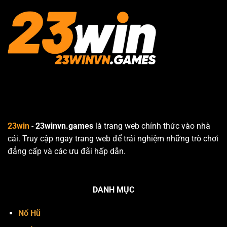
23win
-
23winvn.games
là trang web chính thức vào nhà
cái. Truy cập ngay trang web để trải nghiệm những trò chơi
đẳng cấp và các ưu đãi hấp dẫn.
DANH MỤC
Nổ Hũ