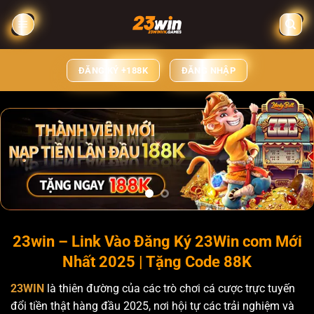
Chuyển
đến
nội
dung
ĐĂNG KÝ +188K
ĐĂNG NHẬP
23win – Link Vào Đăng Ký 23Win com Mới
Nhất 2025 | Tặng Code 88K
23WIN
là thiên đường của các trò chơi cá cược trực tuyến
đổi tiền thật hàng đầu 2025, nơi hội tự các trải nghiệm và