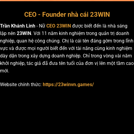
CEO - Founder nhà cái 23WIN
Trần Khánh Linh
- Nữ
CEO 23WIN
được biết đến là nhà sáng
lập nên
23WIN
. Với 11 năm kinh nghiệm trong quản trị doanh
nghiệp, quan hệ công chúng. Chị là cái tên đáng gờm trong lĩnh
vực và được mọi người biết đến với tài năng cùng kinh nghiệm
dày dặn trong xây dựng doanh nghiệp. Chỉ trong vòng vài năm
khởi nghiệp, tác giả đã đưa tên tuổi của đơn vị lên một tầm cao
mới.
Website chính thức:
https://23winvn.games/