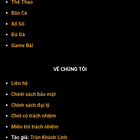
Thể Thao
Bắn Cá
Xổ Số
Đá Gà
Game Bài
VỀ CHÚNG TÔI
Liên hệ
Chính sách bảo mật
Chính sách đại lý
Chơi có trách nhiệm
Miễn trừ trách nhiệm
Tác giả:
Trần Khánh Linh