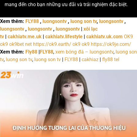
mang đến cho bạn những ưu đãi và trải nghiệm đặc biệt.
Xem thêm:
FLY88
,
luongsontv
,
luong son tv
,
luongsontv
,
luongsontv
,
luongsontv
,
luongsontv
|
xôi lạc
tv
|
cakhiatv.me.uk
|
cakhiatv.lifestyle
|
cakhiatv.uk.com
OK9
ok9
ok9bet net
https://ok9.earth/
ok9
ok9
https://ok9je.com/
Xem thêm:
Fly88
|
FLY88
,
xem bóng đá – luongsontv
,
luong son
tv
,
luong son tv
,
luong son tv
|
FLY88
|
cakhiaz
|
fly88 tel