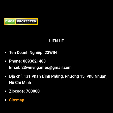
LIÊN HỆ
Tên Doanh Nghiệp: 23WIN
Phone: 0893621488
Email: 23winvngames@gmail.com
Địa chỉ: 131 Phan Đình Phùng, Phường 15, Phú Nhuận,
Hồ Chí Minh
Zipcode: 700000
Sitemap