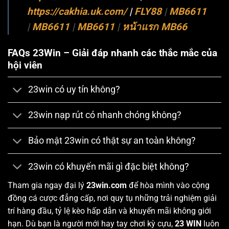
https://cakhia.uk.com/
|
FLY88
|
MB6611
|
MB6611
|
MB6611
|
หน้าแรก MB66
FAQs 23Win – Giải đáp nhanh các thắc mắc của
hội viên
23win có uy tín không?
23win nạp rút có nhanh chóng không?
Bảo mật 23win có thật sự an toàn không?
23win có khuyến mãi gì đặc biệt không?
Tham gia ngay đại lý
23win.com
để hòa mình vào cộng
đồng cá cược đẳng cấp, nơi quy tụ những trải nghiệm giải
trí hàng đầu, tỷ lệ kèo hấp dẫn và khuyến mãi không giới
hạn. Dù bạn là người mới hay tay chơi kỳ cựu,
23 WIN
luôn