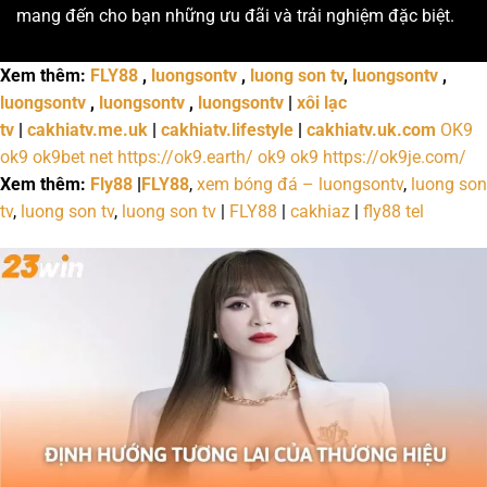
mang đến cho bạn những ưu đãi và trải nghiệm đặc biệt.
Xem thêm:
FLY88
,
luongsontv
,
luong son tv
,
luongsontv
,
luongsontv
,
luongsontv
,
luongsontv
|
xôi lạc
tv
|
cakhiatv.me.uk
|
cakhiatv.lifestyle
|
cakhiatv.uk.com
OK9
ok9
ok9bet net
https://ok9.earth/
ok9
ok9
https://ok9je.com/
Xem thêm:
Fly88
|
FLY88
,
xem bóng đá – luongsontv
,
luong son
tv
,
luong son tv
,
luong son tv
|
FLY88
|
cakhiaz
|
fly88 tel