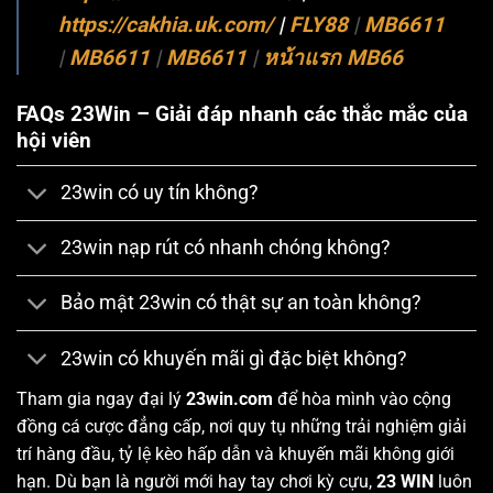
https://cakhia.uk.com/
|
FLY88
|
MB6611
|
MB6611
|
MB6611
|
หน้าแรก MB66
FAQs 23Win – Giải đáp nhanh các thắc mắc của
hội viên
23win có uy tín không?
23win nạp rút có nhanh chóng không?
Bảo mật 23win có thật sự an toàn không?
23win có khuyến mãi gì đặc biệt không?
Tham gia ngay đại lý
23win.com
để hòa mình vào cộng
đồng cá cược đẳng cấp, nơi quy tụ những trải nghiệm giải
trí hàng đầu, tỷ lệ kèo hấp dẫn và khuyến mãi không giới
hạn. Dù bạn là người mới hay tay chơi kỳ cựu,
23 WIN
luôn