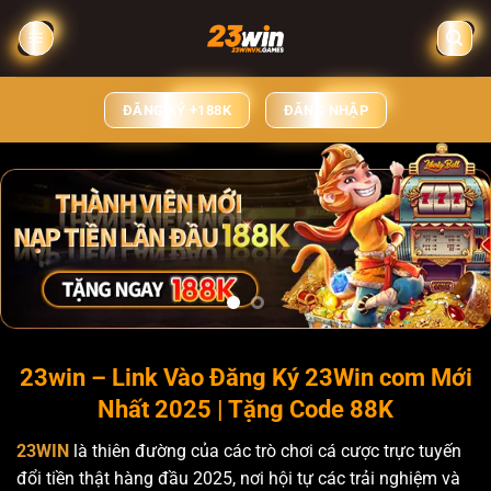
Chuyển
đến
nội
dung
ĐĂNG KÝ +188K
ĐĂNG NHẬP
23win – Link Vào Đăng Ký 23Win com Mới
Nhất 2025 | Tặng Code 88K
23WIN
là thiên đường của các trò chơi cá cược trực tuyến
đổi tiền thật hàng đầu 2025, nơi hội tự các trải nghiệm và