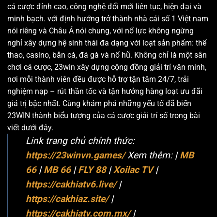
cá cược đỉnh cao, công nghệ đổi mới liên tục, hiện đại và
minh bạch. với định hướng trở thành nhà cái số 1 Việt nam
nói riêng và Châu Á nói chung, với nổ lực không ngừng
nghỉ xây dựng hệ sinh thái đa dạng với loạt sản phẩm: thể
thao, casino, bắn cá, đá gà và nổ hũ. Không chỉ là một sân
chơi cá cược, 23win xây dựng cộng đồng giải trí văn minh,
nơi mỗi thành viên đều được hỗ trợ tận tâm 24/7, trải
nghiệm nạp – rút thần tốc và tận hưởng hàng loạt ưu đãi
giá trị bậc nhất. Cùng khám phá những yếu tố đã biến
23WIN thành biểu tượng của cá cược giải trí số trong bài
viết dưới đây.
Link trang chủ chính thức:
https://23winvn.games/
Xem thêm:
|
MB
66
|
MB 66
|
FLY 88
|
Xoilac TV
|
https://cakhiatv6.live/
|
https://cakhiaz.site/
|
https://cakhiatv.com.mx/
|