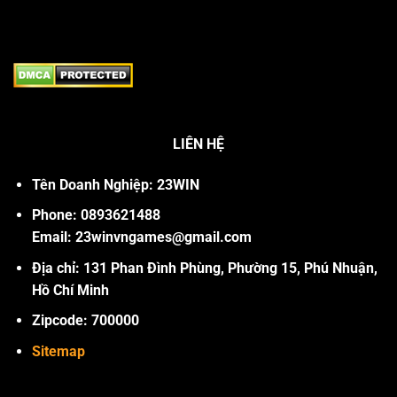
LIÊN HỆ
Tên Doanh Nghiệp: 23WIN
Phone: 0893621488
Email: 23winvngames@gmail.com
Địa chỉ: 131 Phan Đình Phùng, Phường 15, Phú Nhuận,
Hồ Chí Minh
Zipcode: 700000
Sitemap