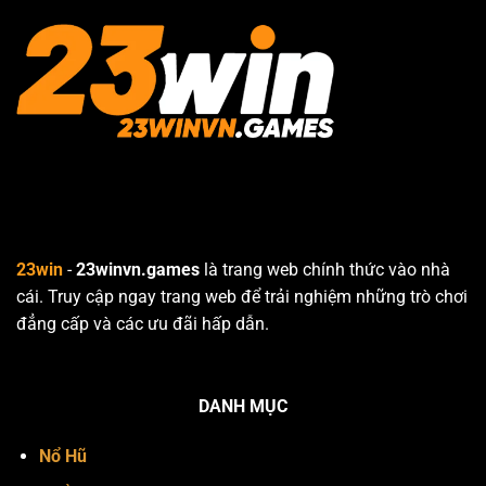
23win
-
23winvn.games
là trang web chính thức vào nhà
cái. Truy cập ngay trang web để trải nghiệm những trò chơi
đẳng cấp và các ưu đãi hấp dẫn.
DANH MỤC
Nổ Hũ