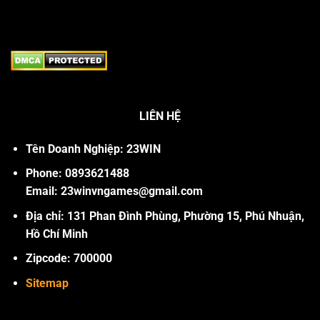
LIÊN HỆ
Tên Doanh Nghiệp: 23WIN
Phone: 0893621488
Email: 23winvngames@gmail.com
Địa chỉ: 131 Phan Đình Phùng, Phường 15, Phú Nhuận,
Hồ Chí Minh
Zipcode: 700000
Sitemap