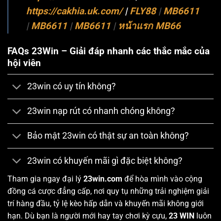
https://cakhia.uk.com/
|
FLY88
|
MB6611
|
MB6611
|
MB6611
|
หน้าแรก MB66
FAQs 23Win – Giải đáp nhanh các thắc mắc của
hội viên
23win có uy tín không?
23win nạp rút có nhanh chóng không?
Bảo mật 23win có thật sự an toàn không?
23win có khuyến mãi gì đặc biệt không?
Tham gia ngay đại lý
23win.com
để hòa mình vào cộng
đồng cá cược đẳng cấp, nơi quy tụ những trải nghiệm giải
trí hàng đầu, tỷ lệ kèo hấp dẫn và khuyến mãi không giới
hạn. Dù bạn là người mới hay tay chơi kỳ cựu,
23 WIN
luôn