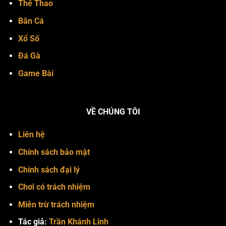
Thể Thao
Bắn Cá
Xổ Số
Đá Gà
Game Bài
VỀ CHÚNG TÔI
Liên hệ
Chính sách bảo mật
Chính sách đại lý
Chơi có trách nhiệm
Miễn trừ trách nhiệm
Tác giả:
Trần Khánh Linh