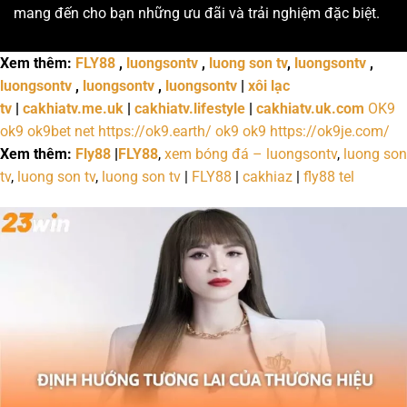
mang đến cho bạn những ưu đãi và trải nghiệm đặc biệt.
Xem thêm:
FLY88
,
luongsontv
,
luong son tv
,
luongsontv
,
luongsontv
,
luongsontv
,
luongsontv
|
xôi lạc
tv
|
cakhiatv.me.uk
|
cakhiatv.lifestyle
|
cakhiatv.uk.com
OK9
ok9
ok9bet net
https://ok9.earth/
ok9
ok9
https://ok9je.com/
Xem thêm:
Fly88
|
FLY88
,
xem bóng đá – luongsontv
,
luong son
tv
,
luong son tv
,
luong son tv
|
FLY88
|
cakhiaz
|
fly88 tel