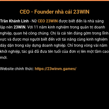
CEO - Founder nhà cái 23WIN
Trần Khánh Linh
- Nữ
CEO 23WIN
được biết đến là nhà sáng
lập nên
23WIN
. Với 11 năm kinh nghiệm trong quản trị doanh
nghiệp, quan hệ công chúng. Chị là cái tên đáng gờm trong lĩnh
vực và được mọi người biết đến với tài năng cùng kinh nghiệm
dày dặn trong xây dựng doanh nghiệp. Chỉ trong vòng vài năm
khởi nghiệp, tác giả đã đưa tên tuổi của đơn vị lên một tầm cao
mới.
Website chính thức:
https://23winvn.games/