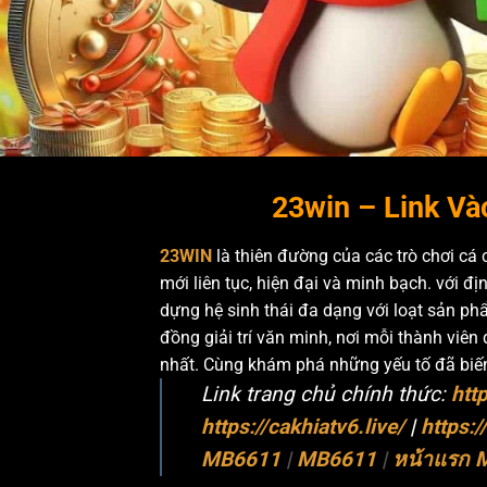
23win – Link Và
23WIN
là thiên đường của các trò chơi cá 
mới liên tục, hiện đại và minh bạch. với đ
dựng hệ sinh thái đa dạng với loạt sản ph
đồng giải trí văn minh, nơi mỗi thành viên
nhất. Cùng khám phá những yếu tố đã biến 
Link trang chủ chính thức:
htt
https://cakhiatv6.live/
|
https:/
MB6611
|
MB6611
|
หน้าแรก 