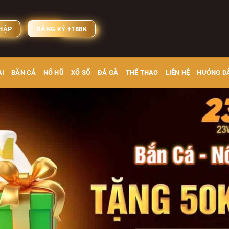
HẬP
ĐĂNG KÝ +188K
ÀI
BẮN CÁ
NỔ HŨ
XỔ SỐ
ĐÁ GÀ
THỂ THAO
LIÊN HỆ
HƯỚNG D