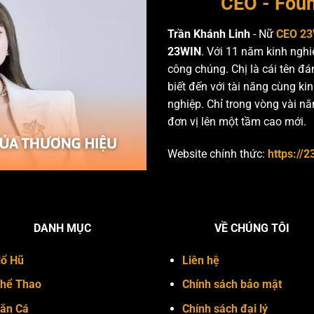
CEO - Foun
Trần Khánh Linh
- Nữ
CEO 2
23WIN
. Với 11 năm kinh nghi
công chúng. Chị là cái tên đ
biết đến với tài năng cùng k
nghiệp. Chỉ trong vòng vài nă
đơn vị lên một tầm cao mới.
Website chính thức:
https://
DANH MỤC
VỀ CHÚNG TÔI
ổ Hũ
Liên hệ
hể Thao
Chính sách bảo mật
ắn Cá
Chính sách đại lý