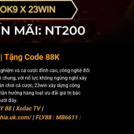
 | Tặng Code 88K
i nghiệm và cá cược đỉnh cao, công nghệ đổi
ói chung, với nổ lực không ngừng nghỉ xây
 sân chơi cá cược, 23win xây dựng cộng
 tận hưởng hàng loạt ưu đãi giá trị bậc
dưới đây.
Y 88
|
Xoilac TV
|
khia.uk.com/
|
FLY88
|
MB6611
|