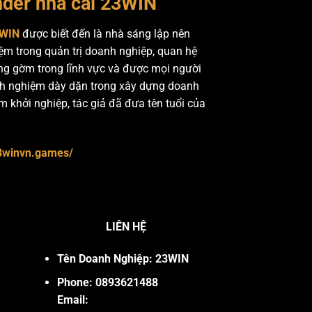
der nhà cái 23WIN
3WIN
được biết đến là nhà sáng lập nên
ệm trong quản trị doanh nghiệp, quan hệ
áng gờm trong lĩnh vực và được mọi người
inh nghiệm dày dặn trong xây dựng doanh
m khởi nghiệp, tác giả đã đưa tên tuổi của
23winvn.games/
LIÊN HỆ
Tên Doanh Nghiệp: 23WIN
Phone: 0893621488
Email: