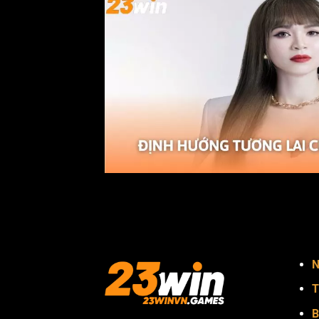
N
T
B