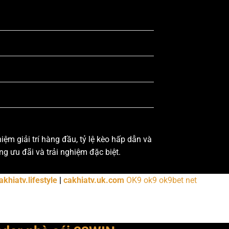
m giải trí hàng đầu, tỷ lệ kèo hấp dẫn và
 ưu đãi và trải nghiệm đặc biệt.
akhiatv.lifestyle
|
cakhiatv.uk.com
OK9
ok9
ok9bet net