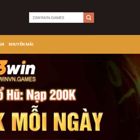
ẪN
KHUYẾN MÃI