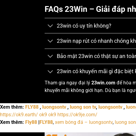
FAQs 23Win – Giải đáp nh
23win có uy tín không?
23win nạp rút có nhanh chóng k
Bảo mật 23win có thật sự an to
23win có khuyến mãi gì đặc biệt
Tham gia ngay đại lý
23win.com
để hòa mì
khuyến mãi không giới hạn. Dù bạn là ngườ
Xem thêm:
FLY88
,
luongsontv
,
luong son tv
,
luongsontv
,
luon
https://ok9.earth/
ok9
ok9
https://ok9je.com/
Xem thêm:
Fly88
|
FLY88
,
xem bóng đá – luongsontv
,
luong son