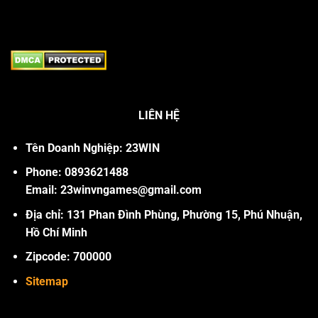
LIÊN HỆ
Tên Doanh Nghiệp: 23WIN
Phone: 0893621488
Email: 23winvngames@gmail.com
Địa chỉ: 131 Phan Đình Phùng, Phường 15, Phú Nhuận,
Hồ Chí Minh
Zipcode: 700000
Sitemap