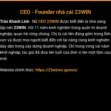
CEO - Founder nhà cái 23WIN
Trần Khánh Linh
- Nữ
CEO 23WIN
được biết đến là nhà sáng
lập nên
23WIN
. Với 11 năm kinh nghiệm trong quản trị doanh
nghiệp, quan hệ công chúng. Chị là cái tên đáng gờm trong lĩnh
vực và được mọi người biết đến với tài năng cùng kinh nghiệm
dày dặn trong xây dựng doanh nghiệp. Chỉ trong vòng vài năm
khởi nghiệp, tác giả đã đưa tên tuổi của đơn vị lên một tầm cao
mới.
Website chính thức:
https://23winvn.games/