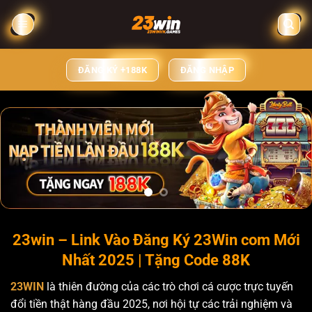
Chuyển
đến
nội
dung
ĐĂNG KÝ +188K
ĐĂNG NHẬP
23win – Link Vào Đăng Ký 23Win com Mới
Nhất 2025 | Tặng Code 88K
23WIN
là thiên đường của các trò chơi cá cược trực tuyến
đổi tiền thật hàng đầu 2025, nơi hội tự các trải nghiệm và