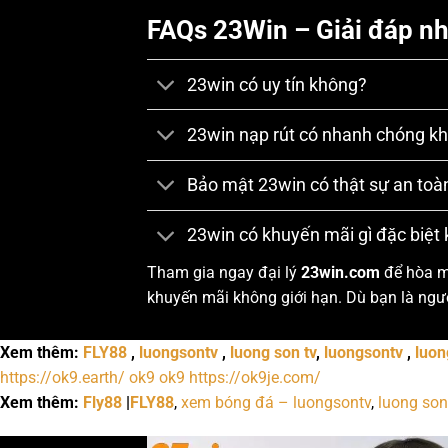
FAQs 23Win – Giải đáp nh
23win có uy tín không?
23win nạp rút có nhanh chóng k
Bảo mật 23win có thật sự an to
23win có khuyến mãi gì đặc biệt
Tham gia ngay đại lý
23win.com
để hòa mì
khuyến mãi không giới hạn. Dù bạn là ngườ
Xem thêm:
FLY88
,
luongsontv
,
luong son tv
,
luongsontv
,
luon
https://ok9.earth/
ok9
ok9
https://ok9je.com/
Xem thêm:
Fly88
|
FLY88
,
xem bóng đá – luongsontv
,
luong son