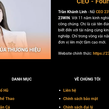
CEO - Foun
Trần Khánh Linh
- Nữ
CEO 2
23WIN
. Với 11 năm kinh nghi
công chúng. Chị là cái tên đ
biết đến với tài năng cùng k
nghiệp. Chỉ trong vòng vài nă
đơn vị lên một tầm cao mới.
Website chính thức:
https://
DANH MỤC
VỀ CHÚNG TÔI
ổ Hũ
Liên hệ
hể Thao
Chính sách bảo mật
ắn Cá
Chính sách đại lý