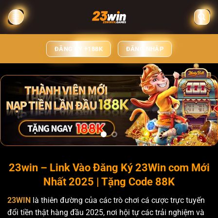
Chuyển
đến
nội
dung
ĐĂNG KÝ +188K
ĐĂNG NHẬP
23win – Link Vào Đăng Ký 23Win com Mới
Nhất 2025 | Tặng Code 88K
23WIN
là thiên đường của các trò chơi cá cược trực tuyến
đổi tiền thật hàng đầu 2025, nơi hội tự các trải nghiệm và