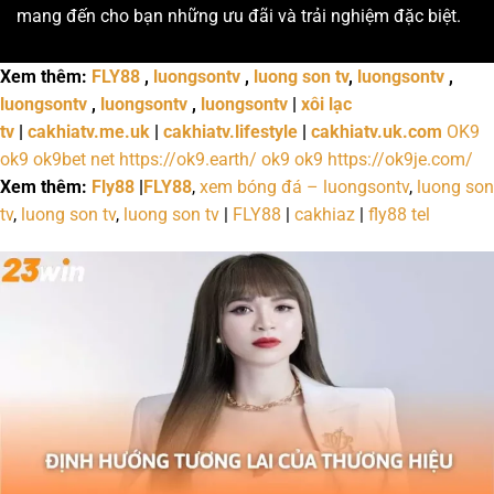
mang đến cho bạn những ưu đãi và trải nghiệm đặc biệt.
Xem thêm:
FLY88
,
luongsontv
,
luong son tv
,
luongsontv
,
luongsontv
,
luongsontv
,
luongsontv
|
xôi lạc
tv
|
cakhiatv.me.uk
|
cakhiatv.lifestyle
|
cakhiatv.uk.com
OK9
ok9
ok9bet net
https://ok9.earth/
ok9
ok9
https://ok9je.com/
Xem thêm:
Fly88
|
FLY88
,
xem bóng đá – luongsontv
,
luong son
tv
,
luong son tv
,
luong son tv
|
FLY88
|
cakhiaz
|
fly88 tel