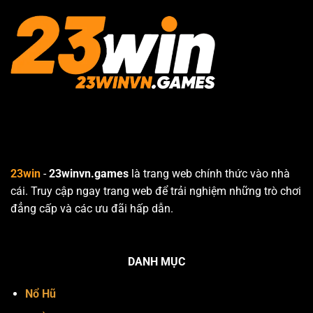
23win
-
23winvn.games
là trang web chính thức vào nhà
cái. Truy cập ngay trang web để trải nghiệm những trò chơi
đẳng cấp và các ưu đãi hấp dẫn.
DANH MỤC
Nổ Hũ