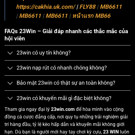
https://cakhia.uk.com/
|
FLY88
|
MB6611
|
MB6611
|
MB6611
|
หน้าแรก MB66
FAQs 23Win – Giải đáp nhanh các thắc mắc của
hội viên
23win có uy tín không?
23win nạp rút có nhanh chóng không?
Bảo mật 23win có thật sự an toàn không?
23win có khuyến mãi gì đặc biệt không?
Tham gia ngay đại lý
23win.com
để hòa mình vào cộng
đồng cá cược đẳng cấp, nơi quy tụ những trải nghiệm giải
trí hàng đầu, tỷ lệ kèo hấp dẫn và khuyến mãi không giới
hạn. Dù bạn là người mới hay tay chơi kỳ cựu,
23 WIN
luôn