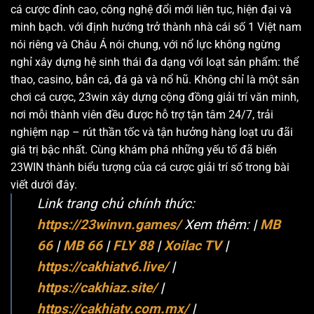
cá cược đỉnh cao, công nghệ đổi mới liên tục, hiện đại và
minh bạch. với định hướng trở thành nhà cái số 1 Việt nam
nói riêng và Châu Á nói chung, với nổ lực không ngừng
nghỉ xây dựng hệ sinh thái đa dạng với loạt sản phẩm: thể
thao, casino, bắn cá, đá gà và nổ hũ. Không chỉ là một sân
chơi cá cược, 23win xây dựng cộng đồng giải trí văn minh,
nơi mỗi thành viên đều được hỗ trợ tận tâm 24/7, trải
nghiệm nạp – rút thần tốc và tận hưởng hàng loạt ưu đãi
giá trị bậc nhất. Cùng khám phá những yếu tố đã biến
23WIN thành biểu tượng của cá cược giải trí số trong bài
viết dưới đây.
Link trang chủ chính thức:
https://23winvn.games/
Xem thêm:
|
MB
66
|
MB 66
|
FLY 88
|
Xoilac TV
|
https://cakhiatv6.live/
|
https://cakhiaz.site/
|
https://cakhiatv.com.mx/
|