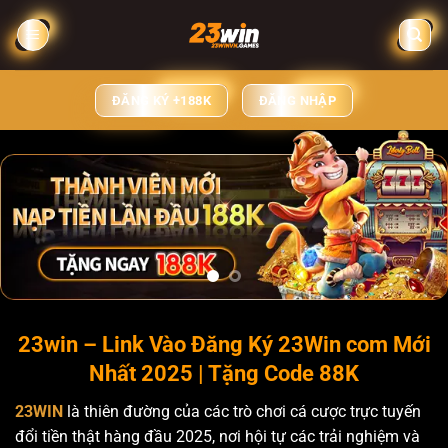
Chuyển
đến
nội
dung
ĐĂNG KÝ +188K
ĐĂNG NHẬP
23win – Link Vào Đăng Ký 23Win com Mới
Nhất 2025 | Tặng Code 88K
23WIN
là thiên đường của các trò chơi cá cược trực tuyến
đổi tiền thật hàng đầu 2025, nơi hội tự các trải nghiệm và