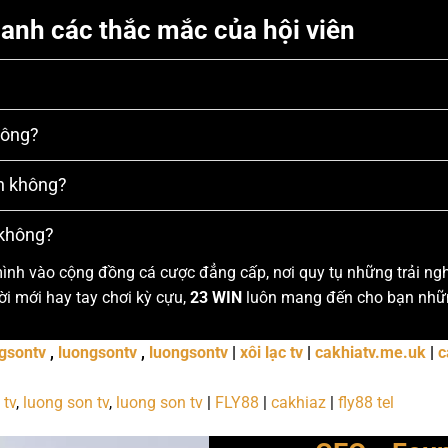
anh các thắc mắc của hội viên
hông?
àn không?
 không?
nh vào cộng đồng cá cược đẳng cấp, nơi quy tụ những trải nghiệ
i mới hay tay chơi kỳ cựu,
23 WIN
luôn mang đến cho bạn những
gsontv
,
luongsontv
,
luongsontv
|
xôi lạc tv
|
cakhiatv.me.uk
|
c
 tv
,
luong son tv
,
luong son tv
|
FLY88
|
cakhiaz
|
fly88 tel