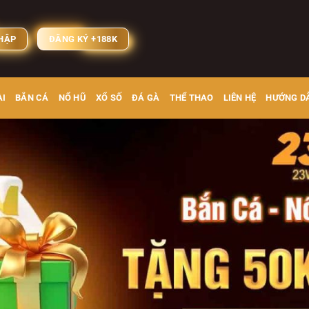
HẬP
ĐĂNG KÝ +188K
ÀI
BẮN CÁ
NỔ HŨ
XỔ SỐ
ĐÁ GÀ
THỂ THAO
LIÊN HỆ
HƯỚNG D