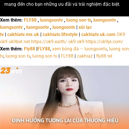
mang đến cho bạn những ưu đãi và trải nghiệm đặc biệt.
Xem thêm:
FLY88
,
luongsontv
,
luong son tv
,
luongsontv
,
luongsontv
,
luongsontv
,
luongsontv
|
xôi lạc
tv
|
cakhiatv.me.uk
|
cakhiatv.lifestyle
|
cakhiatv.uk.com
OK9
ok9
ok9bet net
https://ok9.earth/
ok9
ok9
https://ok9je.com/
Xem thêm:
Fly88
|
FLY88
,
xem bóng đá – luongsontv
,
luong son
tv
,
luong son tv
,
luong son tv
|
FLY88
|
cakhiaz
|
fly88 tel