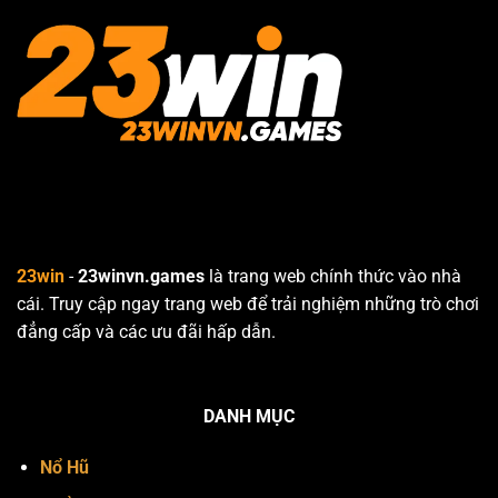
23win
-
23winvn.games
là trang web chính thức vào nhà
cái. Truy cập ngay trang web để trải nghiệm những trò chơi
đẳng cấp và các ưu đãi hấp dẫn.
DANH MỤC
Nổ Hũ