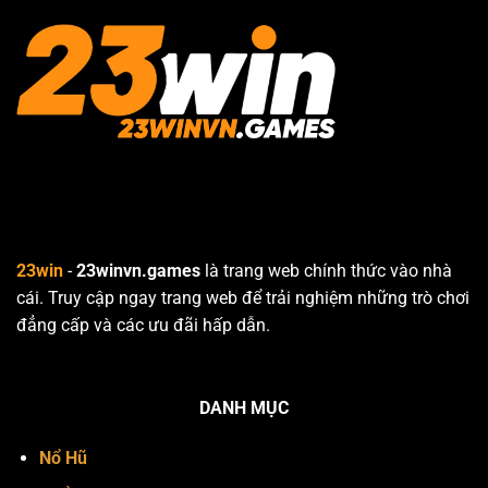
23win
-
23winvn.games
là trang web chính thức vào nhà
cái. Truy cập ngay trang web để trải nghiệm những trò chơi
đẳng cấp và các ưu đãi hấp dẫn.
DANH MỤC
Nổ Hũ