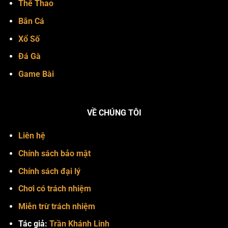
Thể Thao
Bắn Cá
Xổ Số
Đá Gà
Game Bài
VỀ CHÚNG TÔI
Liên hệ
Chính sách bảo mật
Chính sách đại lý
Chơi có trách nhiệm
Miễn trừ trách nhiệm
Tác giả:
Trần Khánh Linh