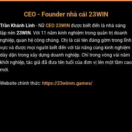
CEO - Founder nhà cái 23WIN
Trần Khánh Linh
- Nữ
CEO 23WIN
được biết đến là nhà sáng
lập nên
23WIN
. Với 11 năm kinh nghiệm trong quản trị doanh
nghiệp, quan hệ công chúng. Chị là cái tên đáng gờm trong lĩnh
vực và được mọi người biết đến với tài năng cùng kinh nghiệm
dày dặn trong xây dựng doanh nghiệp. Chỉ trong vòng vài năm
khởi nghiệp, tác giả đã đưa tên tuổi của đơn vị lên một tầm cao
mới.
Website chính thức:
https://23winvn.games/