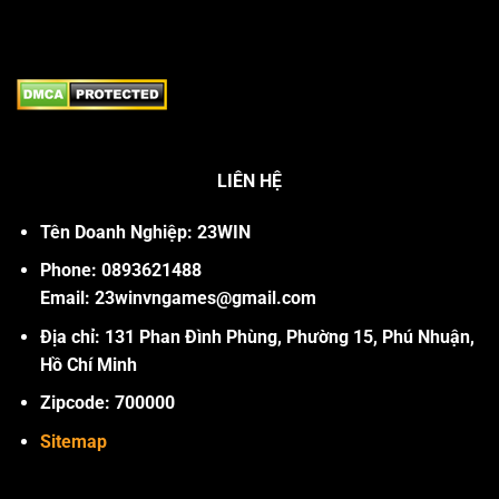
LIÊN HỆ
Tên Doanh Nghiệp: 23WIN
Phone: 0893621488
Email: 23winvngames@gmail.com
Địa chỉ: 131 Phan Đình Phùng, Phường 15, Phú Nhuận,
Hồ Chí Minh
Zipcode: 700000
Sitemap