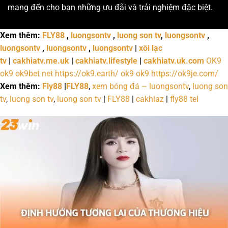
mang đến cho bạn những ưu đãi và trải nghiệm đặc biệt.
Xem thêm:
FLY88
,
luongsontv
,
luong son tv
,
luongsontv
,
luongsontv
,
luongsontv
,
luongsontv
|
xôi lạc
tv
|
cakhiatv.me.uk
|
cakhiatv.lifestyle
|
cakhiatv.uk.com
OK9
ok9
ok9bet net
https://ok9.earth/
ok9
ok9
https://ok9je.com/
Xem thêm:
Fly88
|
FLY88
,
xem bóng đá – luongsontv
,
luong son
tv
,
luong son tv
,
luong son tv
|
FLY88
|
cakhiaz
|
fly88 tel