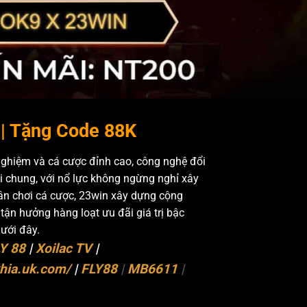
 | Tặng Code 88K
i nghiệm và cá cược đỉnh cao, công nghệ đổi
ói chung, với nổ lực không ngừng nghỉ xây
 sân chơi cá cược, 23win xây dựng cộng
 tận hưởng hàng loạt ưu đãi giá trị bậc
dưới đây.
Y 88
|
Xoilac TV
|
khia.uk.com/
|
FLY88
|
MB6611
|