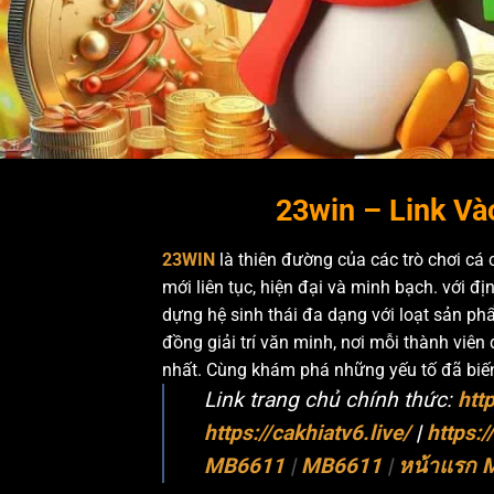
23win – Link Và
23WIN
là thiên đường của các trò chơi cá 
mới liên tục, hiện đại và minh bạch. với đ
dựng hệ sinh thái đa dạng với loạt sản ph
đồng giải trí văn minh, nơi mỗi thành viên
nhất. Cùng khám phá những yếu tố đã biến 
Link trang chủ chính thức:
htt
https://cakhiatv6.live/
|
https:/
MB6611
|
MB6611
|
หน้าแรก 