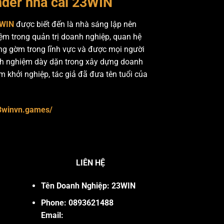
der nhà cái 23WIN
3WIN
được biết đến là nhà sáng lập nên
ệm trong quản trị doanh nghiệp, quan hệ
áng gờm trong lĩnh vực và được mọi người
inh nghiệm dày dặn trong xây dựng doanh
m khởi nghiệp, tác giả đã đưa tên tuổi của
23winvn.games/
LIÊN HỆ
Tên Doanh Nghiệp: 23WIN
Phone: 0893621488
Email: