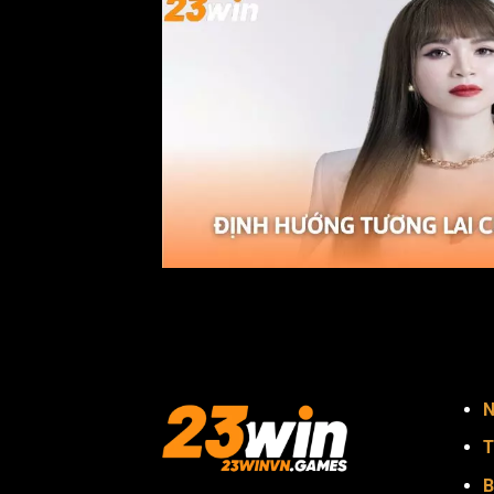
N
T
B