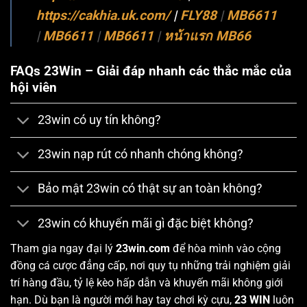
https://cakhia.uk.com/
|
FLY88
|
MB6611
|
MB6611
|
MB6611
|
หน้าแรก MB66
FAQs 23Win – Giải đáp nhanh các thắc mắc của
hội viên
23win có uy tín không?
23win nạp rút có nhanh chóng không?
Bảo mật 23win có thật sự an toàn không?
23win có khuyến mãi gì đặc biệt không?
Tham gia ngay đại lý
23win.com
để hòa mình vào cộng
đồng cá cược đẳng cấp, nơi quy tụ những trải nghiệm giải
trí hàng đầu, tỷ lệ kèo hấp dẫn và khuyến mãi không giới
hạn. Dù bạn là người mới hay tay chơi kỳ cựu,
23 WIN
luôn