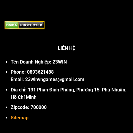
LIÊN HỆ
Tên Doanh Nghiệp: 23WIN
Phone: 0893621488
Email: 23winvngames@gmail.com
Địa chỉ: 131 Phan Đình Phùng, Phường 15, Phú Nhuận,
Hồ Chí Minh
Zipcode: 700000
Sitemap