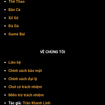
Thể Thao
Bắn Cá
Xổ Số
Đá Gà
Game Bài
VỀ CHÚNG TÔI
Liên hệ
Chính sách bảo mật
Chính sách đại lý
Chơi có trách nhiệm
Miễn trừ trách nhiệm
Tác giả:
Trần Khánh Linh