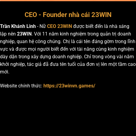
CEO - Founder nhà cái 23WIN
Trần Khánh Linh
- Nữ
CEO 23WIN
được biết đến là nhà sáng
lập nên
23WIN
. Với 11 năm kinh nghiệm trong quản trị doanh
nghiệp, quan hệ công chúng. Chị là cái tên đáng gờm trong lĩnh
vực và được mọi người biết đến với tài năng cùng kinh nghiệm
dày dặn trong xây dựng doanh nghiệp. Chỉ trong vòng vài năm
khởi nghiệp, tác giả đã đưa tên tuổi của đơn vị lên một tầm cao
mới.
Website chính thức:
https://23winvn.games/