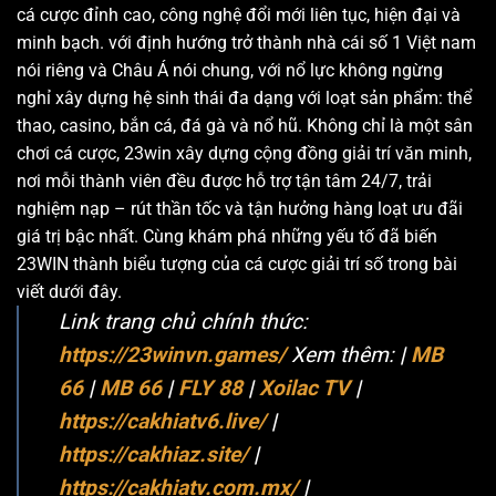
cá cược đỉnh cao, công nghệ đổi mới liên tục, hiện đại và
minh bạch. với định hướng trở thành nhà cái số 1 Việt nam
nói riêng và Châu Á nói chung, với nổ lực không ngừng
nghỉ xây dựng hệ sinh thái đa dạng với loạt sản phẩm: thể
thao, casino, bắn cá, đá gà và nổ hũ. Không chỉ là một sân
chơi cá cược, 23win xây dựng cộng đồng giải trí văn minh,
nơi mỗi thành viên đều được hỗ trợ tận tâm 24/7, trải
nghiệm nạp – rút thần tốc và tận hưởng hàng loạt ưu đãi
giá trị bậc nhất. Cùng khám phá những yếu tố đã biến
23WIN thành biểu tượng của cá cược giải trí số trong bài
viết dưới đây.
Link trang chủ chính thức:
https://23winvn.games/
Xem thêm:
|
MB
66
|
MB 66
|
FLY 88
|
Xoilac TV
|
https://cakhiatv6.live/
|
https://cakhiaz.site/
|
https://cakhiatv.com.mx/
|