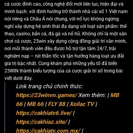
cá cược đỉnh cao, công nghệ đổi mới liên tục, hiện đại và
minh bạch. với định hướng trở thành nhà cái số 1 Việt nam
nói riêng và Châu Á nói chung, với nổ lực không ngừng
nghỉ xây dựng hệ sinh thái đa dạng với loạt sản phẩm: thể
thao, casino, bắn cá, đá gà và nổ hũ. Không chỉ là một sân
chơi cá cược, 23win xây dựng cộng đồng giải trí văn minh,
nơi mỗi thành viên đều được hỗ trợ tận tâm 24/7, trải
nghiệm nạp – rút thần tốc và tận hưởng hàng loạt ưu đãi
giá trị bậc nhất. Cùng khám phá những yếu tố đã biến
23WIN thành biểu tượng của cá cược giải trí số trong bài
viết dưới đây.
Link trang chủ chính thức:
https://23winvn.games/
Xem thêm:
|
MB
66
|
MB 66
|
FLY 88
|
Xoilac TV
|
https://cakhiatv6.live/
|
https://cakhiaz.site/
|
https://cakhiatv.com.mx/
|