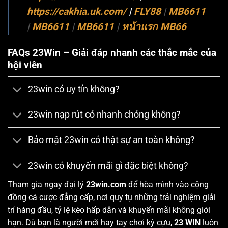
https://cakhia.uk.com/
|
FLY88
|
MB6611
|
MB6611
|
MB6611
|
หน้าแรก MB66
FAQs 23Win – Giải đáp nhanh các thắc mắc của
hội viên
23win có uy tín không?
23win nạp rút có nhanh chóng không?
Bảo mật 23win có thật sự an toàn không?
23win có khuyến mãi gì đặc biệt không?
Tham gia ngay đại lý
23win.com
để hòa mình vào cộng
đồng cá cược đẳng cấp, nơi quy tụ những trải nghiệm giải
trí hàng đầu, tỷ lệ kèo hấp dẫn và khuyến mãi không giới
hạn. Dù bạn là người mới hay tay chơi kỳ cựu,
23 WIN
luôn