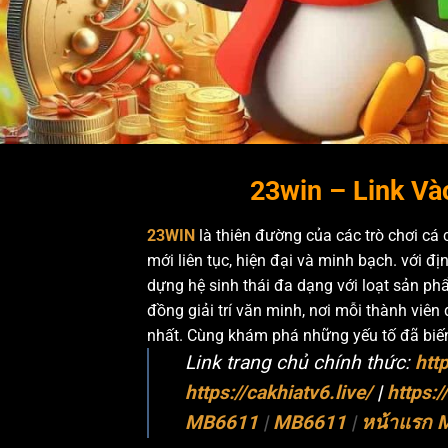
23win – Link Và
23WIN
là thiên đường của các trò chơi cá 
mới liên tục, hiện đại và minh bạch. với đ
dựng hệ sinh thái đa dạng với loạt sản ph
đồng giải trí văn minh, nơi mỗi thành viên
nhất. Cùng khám phá những yếu tố đã biến 
Link trang chủ chính thức:
htt
https://cakhiatv6.live/
|
https:/
MB6611
|
MB6611
|
หน้าแรก 