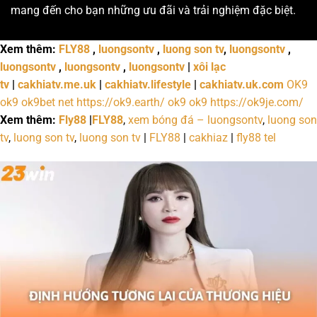
mang đến cho bạn những ưu đãi và trải nghiệm đặc biệt.
Xem thêm:
FLY88
,
luongsontv
,
luong son tv
,
luongsontv
,
luongsontv
,
luongsontv
,
luongsontv
|
xôi lạc
tv
|
cakhiatv.me.uk
|
cakhiatv.lifestyle
|
cakhiatv.uk.com
OK9
ok9
ok9bet net
https://ok9.earth/
ok9
ok9
https://ok9je.com/
Xem thêm:
Fly88
|
FLY88
,
xem bóng đá – luongsontv
,
luong son
tv
,
luong son tv
,
luong son tv
|
FLY88
|
cakhiaz
|
fly88 tel