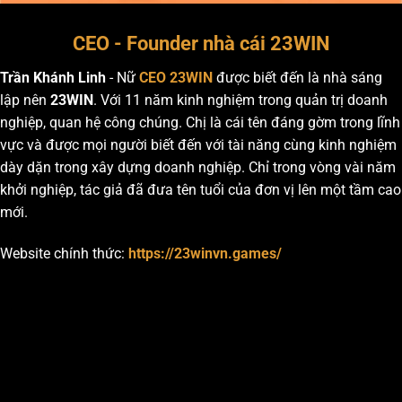
CEO - Founder nhà cái 23WIN
Trần Khánh Linh
- Nữ
CEO 23WIN
được biết đến là nhà sáng
lập nên
23WIN
. Với 11 năm kinh nghiệm trong quản trị doanh
nghiệp, quan hệ công chúng. Chị là cái tên đáng gờm trong lĩnh
vực và được mọi người biết đến với tài năng cùng kinh nghiệm
dày dặn trong xây dựng doanh nghiệp. Chỉ trong vòng vài năm
khởi nghiệp, tác giả đã đưa tên tuổi của đơn vị lên một tầm cao
mới.
Website chính thức:
https://23winvn.games/